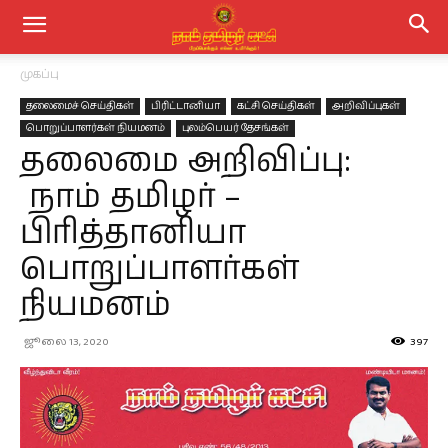
முகப்பு
தலைமைச் செய்திகள்
பிரிட்டானியா
கட்சி செய்திகள்
அறிவிப்புகள்
பொறுப்பாளர்கள் நியமனம்
புலம்பெயர் தேசங்கள்
தலைமை அறிவிப்பு:
நாம் தமிழர் –
பிரித்தானியா
பொறுப்பாளர்கள்
நியமனம்
ஜூலை 13, 2020
397