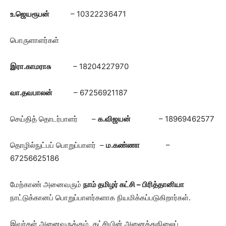
உ.ஜெயரூபன்
– 10322236471
பொருளாளர்கள்
இரா.காமராசு
– 18204227970
வா.தவபாலன்
– 67256921187
செய்தித் தொடர்பாளர் –
க.விஜயன்
– 18969462577
தொழில்நுட்பப் பொறுப்பாளர் –
ம.கண்ணா
–
67256625186
மேற்காண் அனைவரும்
நாம் தமிழர் கட்சி – பிரித்தானியா
நாட்டுக்கானப் பொறுப்பாளர்களாக நியமிக்கப்படுகிறார்கள்.
இவர்கள் அனைவருக்கும், கட்சியின் அனைத்துநிலைப்