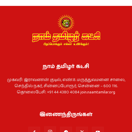
நாம் தமிழர் கட்சி
முகவரி: இராவணன் குடில், எண்.8. மருத்துவமனை சாலை,
செந்தில் நகர், சின்னப்போரூர், சென்னை – 600 116.
தொலைபேசி: +91 44 4380 4084
join.naamtamilar.org
இணைந்திருங்கள்