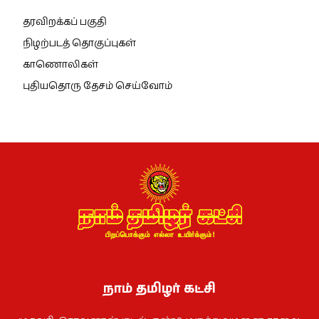
தரவிறக்கப் பகுதி
நிழற்படத் தொகுப்புகள்
காணொலிகள்
புதியதொரு தேசம் செய்வோம்
நாம் தமிழர் கட்சி