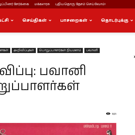
ப்பினர் சேர்க்கை
மக்களரசு
புதியதொரு தேசம் செய்வோம்!
கட்சி
செய்திகள்
பாசறைகள்
தொடர்புக்கு
ிளைகள்
அறிவிப்புகள்
பொறுப்பாளர்கள் நியமனம்
பவானி
ப்பு: பவானி
ுப்பாளர்கள்
101