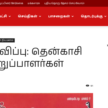
ப்பினர் சேர்க்கை
மக்களரசு
புதியதொரு தேசம் செய்வோம்!
கட்சி
செய்திகள்
பாசறைகள்
தொடர்புக்கு
் நியமனம்
ப்பு: தென்காசி
ுப்பாளர்கள்
91