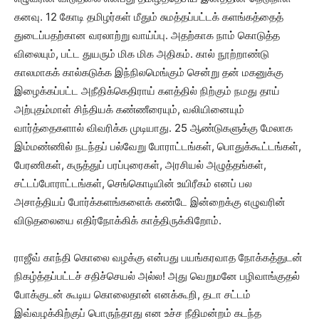
கனவு. 12 கோடி தமிழர்கள் மீதும் சுமத்தப்பட்டக் களங்கத்தைத்
துடைப்பதற்கான வரலாற்று வாய்ப்பு. அதற்காக நாம் கொடுத்த
விலையும், பட்ட துயரும் மிக மிக அதிகம். கால் நூற்றாண்டு
காலமாகக் கால்கடுக்க இந்நிலமெங்கும் சென்று தன் மகனுக்கு
இழைக்கப்பட்ட அநீதிக்கெதிராய் களத்தில் நிற்கும் நமது தாய்
அற்புதம்மாள் சிந்தியக் கண்ணீரையும், வலியினையும்
வார்த்தைகளால் விவரிக்க முடியாது. 25 ஆண்டுகளுக்கு மேலாக
இம்மண்ணில் நடந்தப் பல்வேறு போராட்டங்கள், பொதுக்கூட்டங்கள்,
பேரணிகள், கருத்துப் பரப்புரைகள், அரசியல் அழுத்தங்கள்,
சட்டப்போராட்டங்கள், செங்கொடியின் உயிரீகம் எனப் பல
அசாத்தியப் போர்க்களங்களைக் கண்டே இன்றைக்கு எழுவரின்
விடுதலையை எதிர்நோக்கிக் காத்திருக்கிறோம்.
ராஜீவ் காந்தி கொலை வழக்கு என்பது பயங்கரவாத நோக்கத்துடன்
நிகழ்த்தப்பட்டச் சதிச்செயல் அல்ல! அது வெறுமனே பழிவாங்குதல்
போக்குடன் கூடிய கொலைதான் எனக்கூறி, தடா சட்டம்
இவ்வழக்கிற்குப் பொருந்தாது என உச்ச நீதிமன்றம் கடந்த