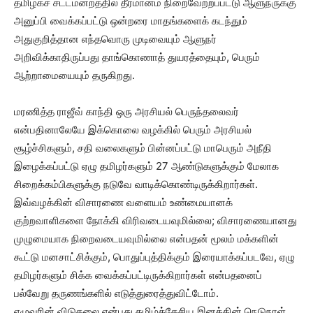
தமிழகச் சட்டமன்றத்தில் தீர்மானம் நிறைவேற்றப்பட்டு ஆளுநருக்கு
அனுப்பி வைக்கப்பட்டு ஒன்றரை மாதங்களைக் கடந்தும்
அதுகுறித்தான எந்தவொரு முடிவையும் ஆளுநர்
அறிவிக்காதிருப்பது தாங்கொணாத் துயரத்தையும், பெரும்
ஆற்றாமையையும் தருகிறது.
மரணித்த ராஜீவ் காந்தி ஒரு அரசியல் பெருந்தலைவர்
என்பதினாலேயே இக்கொலை வழக்கில் பெரும் அரசியல்
சூழ்ச்சிகளும், சதி வலைகளும் பின்னப்பட்டு மாபெரும் அநீதி
இழைக்கப்பட்டு ஏழு தமிழர்களும் 27 ஆண்டுகளுக்கும் மேலாக
சிறைக்கம்பிகளுக்கு நடுவே வாடிக்கொண்டிருக்கிறார்கள்.
இவ்வழக்கின் விசாரணை வளையம் உண்மையானக்
குற்றவாளிகளை நோக்கி விரிவடையவுமில்லை; விசாரணையானது
முழுமையாக நிறைவடையவுமில்லை என்பதன் மூலம் மக்களின்
கூட்டு மனசாட்சிக்கும், பொதுப்புத்திக்கும் இரையாக்கப்படவே, ஏழு
தமிழர்களும் சிக்க வைக்கப்பட்டிருக்கிறார்கள் என்பதனைப்
பல்வேறு தருணங்களில் எடுத்துரைத்துவிட்டோம்.
எழுவரின் விடுதலை என்பது தமிழ்த்தேசிய இனத்தின் நெடுநாள்