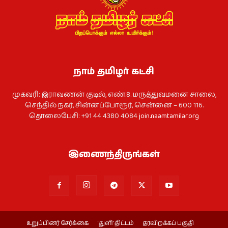
நாம் தமிழர் கட்சி
முகவரி: இராவணன் குடில், எண்.8. மருத்துவமனை சாலை,
செந்தில் நகர், சின்னப்போரூர், சென்னை – 600 116.
தொலைபேசி: +91 44 4380 4084
join.naamtamilar.org
இணைந்திருங்கள்
உறுப்பினர் சேர்க்கை
‘துளி’ திட்டம்
தரவிறக்கப் பகுதி