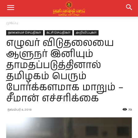
முகப்பு
தலைமைச் செய்திகள்
கட்சி செய்திகள்
அறிவிப்புகள்
எழுவர் விடுதலையை
ஆளுநர் இனியும்
தாமதப்படுத்தினால்
தமிழகம் பெரும்
போர்க்களமாக மாறும் –
சீமான் எச்சரிக்கை
நவம்பர் 4, 2018
73