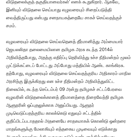
விடுதலைக்குத் தகுதியானவர்கள்’ எனக் கூறுகிறார். ஆகவே,
இனியும் விடுதலை செய்யாது எழுவரையும் சிறைப்படுத்தி
வைத்திருப்பது என்பது சனநாயகத்தையே சாகச் செய்வதற்குச்
சமம்.
எழுவரையும் விடுதலை செய்வதெனத் தீர்மானித்து அம்மையார்
ஜெயலலிதா தலைமையிலான தமிழக அரசு கடந்த 2014ல்
அறிவித்தபோது, அதற்கு எதிர்ப்பு தெரிவித்து உச்ச நீதிமன்றம் மூலம்
முட்டுக்கட்டைப் போட்டது அப்போது மத்தியில் ஆண்ட காங்கிரசு.
தற்போது, எழுவரையும் விடுதலை செய்வதற்குரிய அதிகாரம் மாநில
அரசிற்கு இருக்கிறது என உச்ச நீதிமன்றம் அறிவித்துவிட்ட
நிலையில், கடந்த செப்டம்பர் 09 அன்று தமிழகச் சட்டப்பேரவை
எழுவரின் விடுதலைக்கானத் தீர்மானத்தை நிறைவேற்றி தமிழக
ஆளுநரின் ஒப்புதலுக்காக அனுப்பியது. ஆளுநர்
முடிவெடுப்பதற்குரிய காலக்கெடு எதுவும் சட்டத்தில்
குறிப்பிடப்படாததால் அதனையே சாதகமாகக் கொண்டு ஒன்றரை
மாதங்களுக்கு மேலாகியும் எத்தகைய முடிவையும் எடுக்காது
ஆளுநர் காலங்கடத்தி வருவது கடும் கண்டனத்திற்குரியது.