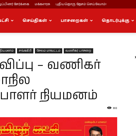
ப்பினர் சேர்க்கை
மக்களரசு
புதியதொரு தேசம் செய்வோம்!
கட்சி
செய்திகள்
பாசறைகள்
தொடர்புக்கு
 நியமனம்
சங்ககிரி
சேலம் மாவட்டம்
வணிகர் பாசறை
ப்பு – வணிகர்
ாநில
பாளர் நியமனம்
80