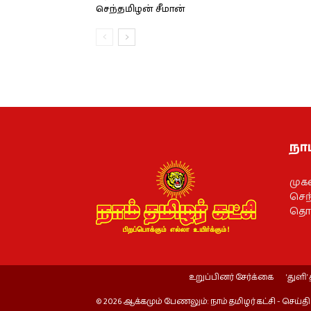
செந்தமிழன் சீமான்
நாம
முக
செந்
தொல
உறுப்பினர் சேர்க்கை
‘துளி’ 
© 2026 ஆக்கமும் பேணலும்: நாம் தமிழர் கட்சி - செய்தி