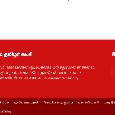
் தமிழர் கட்சி
இ
வரி: இராவணன் குடில், எண்.8. மருத்துவமனை சாலை,
தில் நகர், சின்னப்போரூர், சென்னை – 600 116.
ைபேசி: +91 44 4380 4084
join.naamtamilar.org
திட்டம்
தரவிறக்கப் பகுதி
செய்திகள் அனுப்ப
வலையொளி
மாத இத
ப்பிரிவு