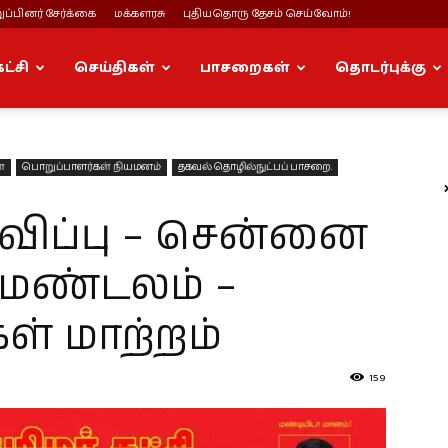
ப்பினர் சேர்க்கை
மக்களரசு
புதியதொரு தேசம் செய்வோம்!
கட்சி
செய்திகள்
பாசறைகள்
தொடர்புக்கு
்
பொறுப்பாளர்கள் நியமனம்
தகவல் தொழில்நுட்பப் பாசறை.
ிப்பு – சென்னை
மண்டலம் –
ள் மாற்றம்
159