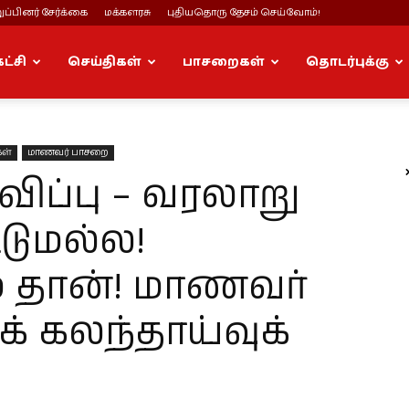
ப்பினர் சேர்க்கை
மக்களரசு
புதியதொரு தேசம் செய்வோம்!
கட்சி
செய்திகள்
பாசறைகள்
தொடர்புக்கு
கள்
மாணவர் பாசறை
ப்பு – வரலாறு
்டுமல்ல!
் தான்! மாணவர்
் கலந்தாய்வுக்