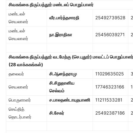
சிவகங்கை திருப்பத்தூர் மண்டலப் பொறுப்பாளர்
மண்டலச்
வீர.பார்த்தசாரதி
25492739528
செயலாளர்
மண்டலச்
நா.இராதிகா
25456039271
செயலாளர்
சிவகங்கை திருப்பத்தூர் வடமேற்கு (செ.புதூர்
)
மாவட்டப் பொறுப்பாளர
(
28
வாக்ககங்கள்)
தலைவர்
சி.ஆனந்தராமு
11029635025
சி.சிறுதானிய
செயலாளர்
17746323166
1
செல்வம்
பொருளாளர்
ச.பாலதண்டாயுதபாணி
11211533281
2
செய்தித்
சி.சேகர்
25492387186
தொடர்பாளர்