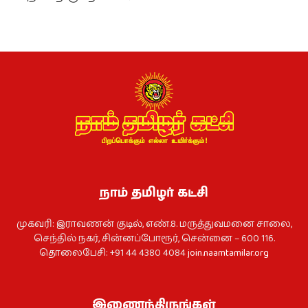
நாம் தமிழர் கட்சி
முகவரி: இராவணன் குடில், எண்.8. மருத்துவமனை சாலை,
செந்தில் நகர், சின்னப்போரூர், சென்னை – 600 116.
தொலைபேசி: +91 44 4380 4084
join.naamtamilar.org
இணைந்திருங்கள்