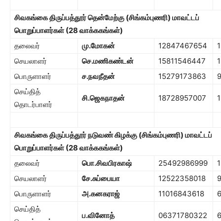
சிவகங்கை திருப்பத்தூர் தென்மேற்கு
(சிங்கம்புணரி) மாவட்டப்
பொறுப்பாளர்கள் (
28
வாக்ககங்கள்)
தலைவர்
மு.மோகன்
12847467654
1
செயலாளர்
செ.மணிகண்டன்
15811546447
1
பொருளாளர்
ச.நவநீதன்
15279173863
செய்தித்
சி.ஜெகநாதன்
18728957007
தொடர்பாளர்
சிவகங்கை திருப்பத்தூர்
நடுவண் கிழக்கு (சிங்கம்புணரி) மாவட்டப்
பொறுப்பாளர்கள் (
28
வாக்ககங்கள்)
தலைவர்
பொ.சிவபிரகாஷ்
25492986999
செயலாளர்
சே.சுப்பையா
12522358018
பொருளாளர்
அ.கனகராஜ்
11016843618
செய்தித்
ப.வினோத்
06371780322