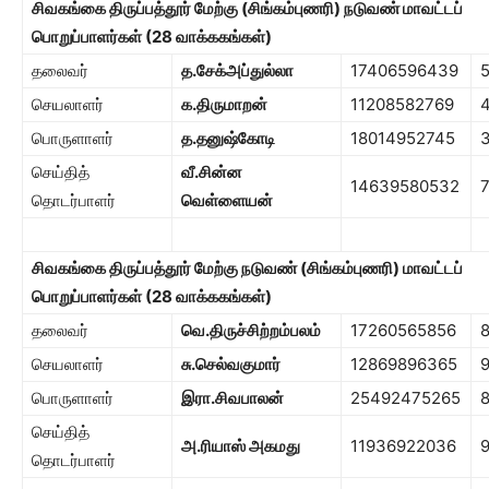
சிவகங்கை திருப்பத்தூர் மேற்கு
(சிங்கம்புணரி) நடுவண் மாவட்டப்
பொறுப்பாளர்கள் (
28
வாக்ககங்கள்)
தலைவர்
த.சேக்அப்துல்லா
17406596439
செயலாளர்
க.திருமாறன்
11208582769
பொருளாளர்
த.தனுஷ்கோடி
18014952745
செய்தித்
வீ.சின்ன
14639580532
7
தொடர்பாளர்
வெள்ளையன்
சிவகங்கை திருப்பத்தூர் மேற்கு நடுவண்
(சிங்கம்புணரி)
மாவட்டப்
பொறுப்பாளர்கள் (
28
வாக்ககங்கள்)
தலைவர்
வெ.திருச்சிற்றம்பலம்
17260565856
8
செயலாளர்
சு.செல்வகுமார்
12869896365
பொருளாளர்
இரா.சிவபாலன்
25492475265
செய்தித்
அ.ரியாஸ் அகமது
11936922036
தொடர்பாளர்