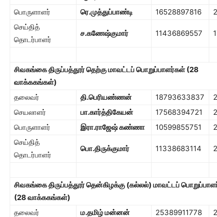
பொருளாளர்
ரெ.முத்துப்பாண்டி
16528897816
செய்தித்
ச.கணேஷ்குமார்
11436869557
தொடர்பாளர்
சிவகங்கை திருப்பத்தூர் தெற்கு மாவட்டப் பொறுப்பாளர்கள் (
28
வாக்ககங்கள்)
தலைவர்
தி.பெரியண்ணன்
18793633837
செயலாளர்
பா.கார்த்திகேயன்
17568394721
பொருளாளர்
இரா.ராஜேஷ் கண்ணா
10599855751
செய்தித்
பொ.திருக்குமார்
11338683114
2
தொடர்பாளர்
சிவகங்கை திருப்பத்தூர் தென்கிழக்கு (கல்லல்)
மாவட்டப் பொறுப்பாளர
(
28
வாக்ககங்கள்)
தலைவர்
ம.தமிழ் மன்னன்
25389911778