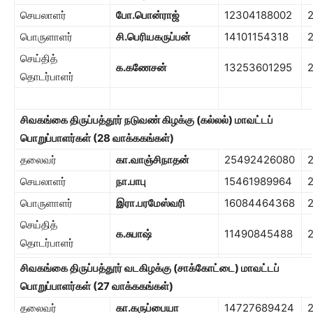
செயலாளர்
போ.பொன்ராஜ்
12304188002
பொருளாளர்
சி.பெரியகருப்பன்
14101154318
செய்தித்
க.கணேசன்
13253601295
தொடர்பாளர்
சிவகங்கை திருப்பத்தூர் நடுவண் கிழக்கு (கல்லல்)
மாவட்டப்
பொறுப்பாளர்கள் (
28
வாக்ககங்கள்)
தலைவர்
கா.வாஞ்சிநாதன்
25492426080
செயலாளர்
நா.பாபு
15461989964
பொருளாளர்
இரா.பரமேஸ்வரி
16084464368
செய்தித்
க.சுபாஷ்
11490845488
தொடர்பாளர்
சிவகங்கை திருப்பத்தூர் வடகிழக்கு (சாக்கோட்டை)
மாவட்டப்
பொறுப்பாளர்கள் (
27
வாக்ககங்கள்)
தலைவர்
கா.கருப்பையா
14727689424