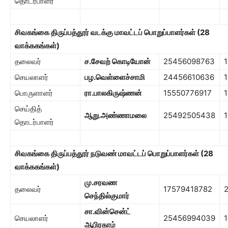
தொடர்பாளர்
சிவகங்கை திருப்பத்தூர் வடக்கு மாவட்டப் பொறுப்பாளர்கள் (
28
வாக்ககங்கள்)
தலைவர்
ச.சேவற் கொடியோன்
25456098763
செயலாளர்
பழ.வெள்ளைச்சாமி
24456610636
பொருளாளர்
ரா.பாலகிருஷ்ணன்
15550776917
செய்தித்
ஆறு.அண்ணாமலை
25492505438
1
தொடர்பாளர்
சிவகங்கை திருப்பத்தூர் நடுவண் மாவட்டப் பொறுப்பாளர்கள் (
28
வாக்ககங்கள்)
மு.சரவண
தலைவர்
17579418782
செந்தில்குமார்
சா.வின்சென்ட்
செயலாளர்
25456994039
ஆபிரகாம்