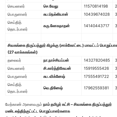
செயலாளர்
செ.வேலு
11570814198
பொருளாளர்
சுப.நெல்லியான்
10439674028
செய்தித்
கரு.லோகநாதன்
14140443717
தொடர்பாளர்
சிவகங்கை திருப்பத்தூர் கிழக்கு (சாக்கோட்டை)
மாவட்டப் பொறுப்பா
(
27
வாக்ககங்கள்)
தலைவர்
நா.நாச்சியப்பன்
14327820485
செயலாளர்
சி.கார்த்திகேயன்
15919555426
பொருளாளர்
சுப. விக்னேஷ்
17555491722
செய்தித்
வெ.தினேஷ்
17962559381
தொடர்பாளர்
மேற்காண் அனைவரும்
நாம் தமிழர் கட்சி – சிவகங்கை திருப்பத்தூர்
மண்டலத்திற்குட்பட்ட பொறுப்பாளர்களாக