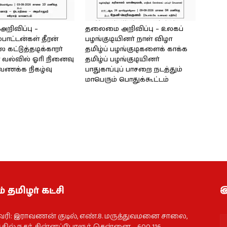
ிவிப்பு –
தலைமை அறிவிப்பு – உலகப்
்பாட்டன்கள் தீரன்
பழங்குடியினர் நாள் விழா
கட்டுத்தடிக்காரர்
தமிழ்ப் பழங்குடிகளைக் காக்க
வல்வில் ஓரி நினைவு
தமிழ்ப் பழங்குடியினர்
்வணக்க நிகழ்வு
பாதுகாப்புப் பாசறை நடத்தும்
மாபெரும் பொதுக்கூட்டம்
் தமிழர் கட்சி
இ
வரி: இராவணன் குடில், எண்.8. மருத்துவமனை சாலை,