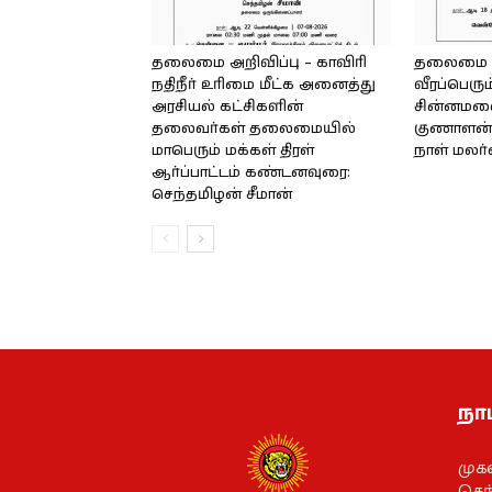
தலைமை அறிவிப்பு – காவிரி
தலைமை அற
நதிநீர் உரிமை மீட்க அனைத்து
வீரப்பெரும
அரசியல் கட்சிகளின்
சின்னமலை 
தலைவர்கள் தலைமையில்
குணாளன் 
மாபெரும் மக்கள் திரள்
நாள் மலர
ஆர்ப்பாட்டம் கண்டனவுரை:
செந்தமிழன் சீமான்
நாம
முக