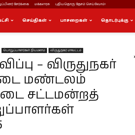
ப்பினர் சேர்க்கை
மக்களரசு
புதியதொரு தேசம் செய்வோம்!
கட்சி
செய்திகள்
பாசறைகள்
தொடர்புக்கு
பொறுப்பாளர்கள் நியமனம்
விருதுநகர் மாவட்டம்
்பு – விருதுநகர்
ட்டை மண்டலம்
்டை சட்டமன்றத்
ப்பாளர்கள்
5