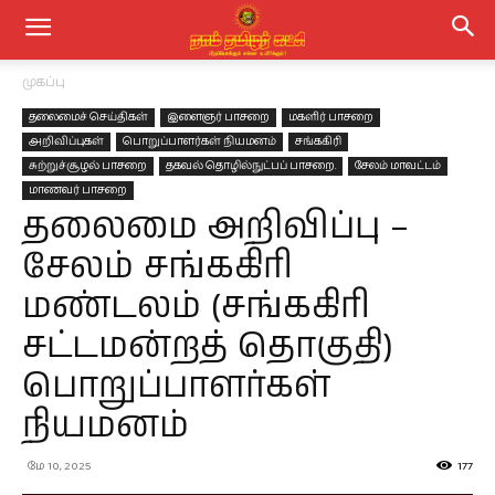
முகப்பு
தலைமைச் செய்திகள்
இளைஞர் பாசறை
மகளிர் பாசறை
அறிவிப்புகள்
பொறுப்பாளர்கள் நியமனம்
சங்ககிரி
சுற்றுச்சூழல் பாசறை
தகவல் தொழில்நுட்பப் பாசறை.
சேலம் மாவட்டம்
மாணவர் பாசறை
தலைமை அறிவிப்பு –
சேலம் சங்ககிரி
மண்டலம் (சங்ககிரி
சட்டமன்றத் தொகுதி)
பொறுப்பாளர்கள்
நியமனம்
மே 10, 2025
177