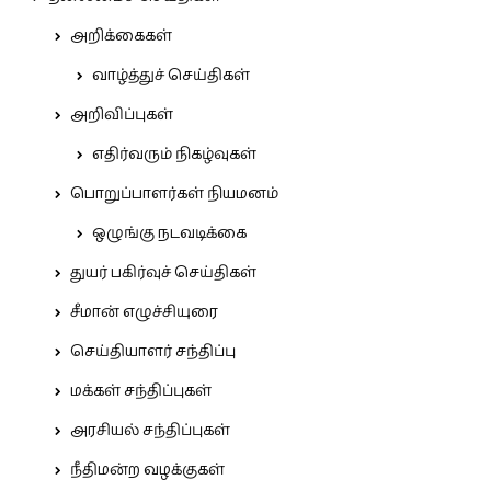
அறிக்கைகள்
வாழ்த்துச் செய்திகள்
அறிவிப்புகள்
எதிர்வரும் நிகழ்வுகள்
பொறுப்பாளர்கள் நியமனம்
ஒழுங்கு நடவடிக்கை
துயர் பகிர்வுச் செய்திகள்
சீமான் எழுச்சியுரை
செய்தியாளர் சந்திப்பு
மக்கள் சந்திப்புகள்
அரசியல் சந்திப்புகள்
நீதிமன்ற வழக்குகள்