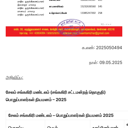
க.எண்: 2025050494
நாள்: 09.05.2025
அறிவிப்பு:
சேலம் சங்ககிரி மண்டலம்
(சங்ககிரி சட்டமன்றத் தொகுதி)
பொறுப்பாளர்கள் நியமனம் – 2025
சேலம் சங்ககிரி மண்டலம் – பொறுப்பாளர்கள் நியமனம்
2025
பொறுப்பு
பெயர்
உறுப்பினர் எண்