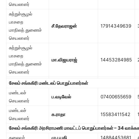
செயலாளர்
சுற்றுச்சூழல்
பாசறை
சீ.தேவராஜன்
17914349639
மாநிலத் துணைச்
செயலாளர்
சுற்றுச்சூழல்
பாசறை
மா.விஜயராஜ்
14453284985
மாநிலத் துணைச்
செயலாளர்
சேலம் சங்ககிரி மண்டலப் பொறுப்பாளர்கள்
மண்டலச்
ப.வடிவேல்
07400655659
செயலாளர்
மண்டலச்
க.ராதா
15583411542
செயலாளர்
சேலம் சங்ககிரி அரசிராமணி மாவட்டப் பொறுப்பாளர்கள்
– 34
வாக்கக
தலைவர்
மு.பூபதி
14884453681