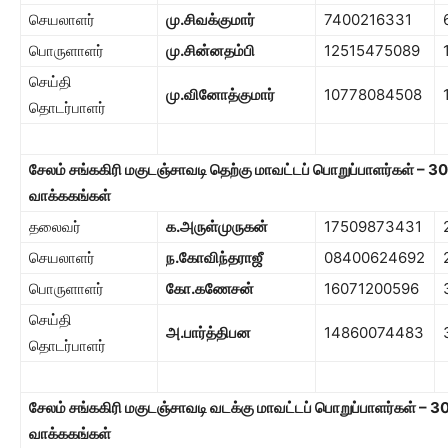
செயலாளர்
மு.சிவக்குமார்
7400216331
பொருளாளர்
மு.சின்னதம்பி
12515475089
செய்தி
மு.வினோத்குமார்
10778084508
தொடர்பாளர்
சேலம் சங்ககிரி மகுடஞ்சாவடி தெற்கு மாவட்டப் பொறுப்பாளர்கள்
– 30
வாக்ககங்கள்
தலைவர்
க.அருள்முருகன்
17509873431
செயலாளர்
ந.கோவிந்தராஜீ
08400624692
பொருளாளர்
கோ.கணேசன்
16071200596
செய்தி
அ.பார்த்திபன
14860074483
தொடர்பாளர்
சேலம் சங்ககிரி மகுடஞ்சாவடி வடக்கு மாவட்டப் பொறுப்பாளர்கள்
– 3
வாக்ககங்கள்