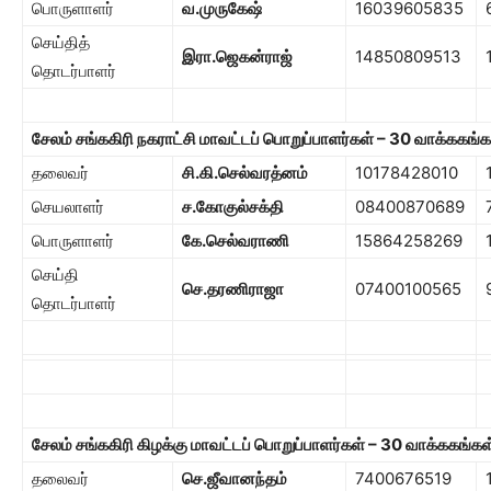
பொருளாளர்
வ.முருகேஷ்
16039605835
செய்தித்
இரா.ஜெகன்ராஜ்
14850809513
தொடர்பாளர்
சேலம் சங்ககிரி நகராட்சி மாவட்டப் பொறுப்பாளர்கள்
– 30
வாக்ககங்க
தலைவர்
சி.கி.செல்வரத்னம்
10178428010
செயலாளர்
ச.கோகுல்சக்தி
08400870689
பொருளாளர்
கே.செல்வராணி
15864258269
செய்தி
செ.தரணிராஜா
07400100565
தொடர்பாளர்
சேலம் சங்ககிரி கிழக்கு மாவட்டப் பொறுப்பாளர்கள்
– 30
வாக்ககங்கள
தலைவர்
செ.ஜீவானந்தம்
7400676519