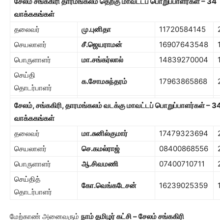
சேலம் சங்ககிரி தாரமங்கலம் தெற்கு மாவட்டப் பொறுப்பாளர்கள்
– 34
வாக்ககங்கள்
தலைவர்
மு.புனிதா
11720584145
செயலாளர்
சீ.ஜெயராமன்
16907643548
பொருளாளர்
மா.சங்கர்லால்
14839270004
செய்தி
க.சோமசுந்தரம்
17963865868
தொடர்பாளர்
சேலம்
,
சங்ககிரி
,
தாரமங்கலம் வடக்கு மாவட்டப் பொறுப்பாளர்கள்
– 3
வாக்ககங்கள்
தலைவர்
மா.சுனில்குமார்
17479323694
செயலாளர்
செ.கமல்ராஜ்
08400868556
பொருளாளர்
ஆ.சிவமணி
07400710711
செய்தித்
கோ.வெங்கடேசன்
16239025359
தொடர்பாளர்
மேற்காண் அனைவரும்
நாம் தமிழர் கட்சி – சேலம் சங்ககிரி