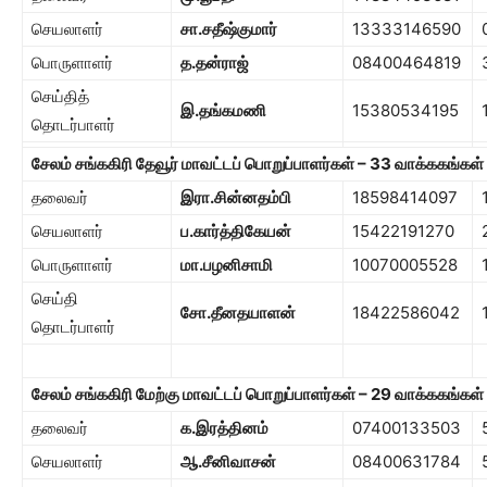
செயலாளர்
சா.சதீஷ்குமார்
13333146590
பொருளாளர்
த.தன்ராஜ்
08400464819
செய்தித்
இ.தங்கமணி
15380534195
தொடர்பாளர்
சேலம் சங்ககிரி தேவூர் மாவட்டப் பொறுப்பாளர்கள்
– 33
வாக்ககங்கள்
தலைவர்
இரா.சின்னதம்பி
18598414097
செயலாளர்
ப.கார்த்திகேயன்
15422191270
பொருளாளர்
மா.பழனிசாமி
10070005528
செய்தி
சோ.தீனதயாளன்
18422586042
தொடர்பாளர்
சேலம் சங்ககிரி மேற்கு மாவட்டப் பொறுப்பாளர்கள்
– 29
வாக்ககங்கள்
தலைவர்
க.இரத்தினம்
07400133503
செயலாளர்
ஆ.சீனிவாசன்
08400631784