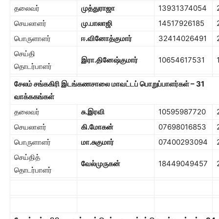
தலைவர்
முத்துராஜா
13931374054
செயலாளர்
மு.பாலாஜி
14517926185
பொருளாளர்
ஈ.வினோத்குமார்
32414026491
செய்தி
இரா.தினேஷ்குமார்
10654617531
தொடர்பாளர்
சேலம் சங்ககிரி இடங்கணசாலை மாவட்டப் பொறுப்பாளர்கள்
– 31
வாக்ககங்கள்
தலைவர்
சு.இரவி
10595987720
செயலாளர்
கி.மோகன்
07698016853
பொருளாளர்
மா.சுகுமார்
07400293094
செய்தித்
வேல்முருகன்
18449049457
தொடர்பாளர்