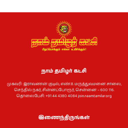
நாம் தமிழர் கட்சி
முகவரி: இராவணன் குடில், எண்.8. மருத்துவமனை சாலை,
செந்தில் நகர், சின்னப்போரூர், சென்னை – 600 116.
தொலைபேசி: +91 44 4380 4084
join.naamtamilar.org
இணைந்திருங்கள்