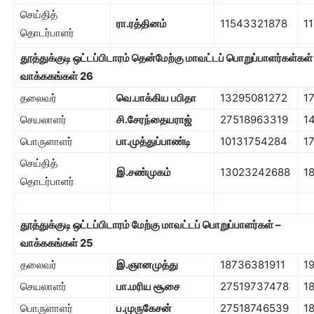
செய்தித்
ரா.ரத்தினம்
11543321878
1
தொடர்பாளர்
தூத்துக்குடி ஒட்டப்பிடாரம் தென்மேற்கு மாவட்டப் பொறுப்பாளர்கள்கள்
வாக்ககங்கள்
26
தலைவர்
வெ.பாக்கிய பபிதா
13295081272
1
செயலாளர்
சி.சேரந்தையராஜ்
27518963319
1
பொருளாளர்
பா.முத்துப்பாண்டி
10131754284
1
செய்தித்
இ.சண்முகம்
13023242688
1
தொடர்பாளர்
தூத்துக்குடி ஒட்டப்பிடாரம் மேற்கு மாவட்டப் பொறுப்பாளர்கள் –
வாக்ககங்கள்
25
தலைவர்
இ.ஞானமுத்து
18736381911
1
செயலாளர்
பா.மரிய சூசை
27519737478
1
பொருளாளர்
ப.முருகேசன்
27518746539
1