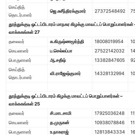
செய்தித்
ஜெ.சுசீந்திரக்குமார்
27372548492
7
தொடர்பாளர்
தூத்துக்குடி ஒட்டப்பிடாரம் மாநகர கிழக்கு மாவட்டப் பொறுப்பாளர்கள் 
வாக்ககங்கள்
27
தலைவர்
சு.கிருஷ்ணமூர்த்தி
18008019954
1
செயலாளர்
ப.செல்லப்பா
27522142032
1
பொருளாளர்
ஆ.சதீஷ்
13382847605
9
செய்தித்
வி.ராஜேஷ்குமார்
14328132994
1
தொடர்பாளர்
தூத்துக்குடி ஒட்டப்பிடாரம் கிழக்கு மாவட்டப் பொறுப்பாளர்கள் –
வாக்ககங்கள்
25
தலைவர்
சி.மாடசாமி
17925036248
1
செயலாளர்
த.முருகன்
10938078846
1
பொருளாளர்
உ.நாகராஜ்
12813843334
1