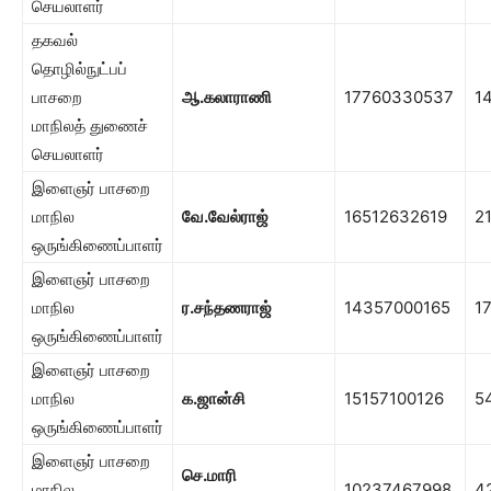
செயலாளர்
தகவல்
தொழில்நுட்பப்
பாசறை
ஆ.கலாராணி
17760330537
1
மாநிலத் துணைச்
செயலாளர்
இளைஞர் பாசறை
மாநில
வே.வேல்ராஜ்
16512632619
2
ஒருங்கிணைப்பாளர்
இளைஞர் பாசறை
மாநில
ர.சந்தணராஜ்
14357000165
1
ஒருங்கிணைப்பாளர்
இளைஞர் பாசறை
மாநில
க.ஜான்சி
15157100126
5
ஒருங்கிணைப்பாளர்
இளைஞர் பாசறை
செ.மாரி
மாநில
10237467998
4