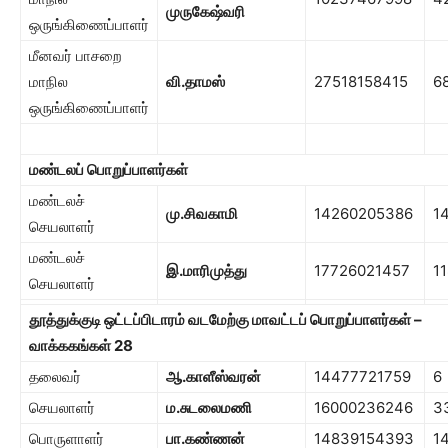
முருகேஷ்வரி
ஒருங்கிணைப்பாளர்
மீனவர் பாசறை
மாநில
வி.தாமஸ்
27518158415
6
ஒருங்கிணைப்பாளர்
மண்டலப் பொறுப்பாளர்கள்
மண்டலச்
மு.சிவகாமி
14260205386
1
செயலாளர்
மண்டலச்
இ.மாரிமுத்து
17726021457
1
செயலாளர்
தூத்துக்குடி ஒட்டப்பிடாரம் வடமேற்கு மாவட்டப் பொறுப்பாளர்கள் –
வாக்ககங்கள்
28
தலைவர்
ஆ.காளீஸ்வரன்
14477721759
6
செயலாளர்
ம.சுடலைமணி
16000236246
3
பொருளாளர்
பா.கண்ணன்
14839154393
1