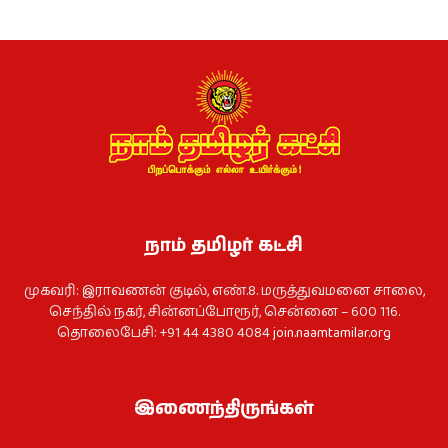
நாம் தமிழர் கட்சி
முகவரி: இராவணன் குடில், எண்.8. மருத்துவமனை சாலை,
செந்தில் நகர், சின்னப்போரூர், சென்னை – 600 116.
தொலைபேசி: +91 44 4380 4084
join.naamtamilar.org
இணைந்திருங்கள்