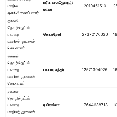
மரிய வைஜெயந்தி
மாநில
12010451510
2
மாலா
ஒருங்கிணைப்பாளர்
தகவல்
தொழில்நுட்பப்
பாசறை
செ.பரதேசி
27372176030
1
மாநிலத் துணைச்
செயலாளர்
தகவல்
தொழில்நுட்பப்
பாசறை
பா.பாபு சுந்தர்
12571304926
1
மாநிலத் துணைச்
செயலாளர்
தகவல்
தொழில்நுட்பப்
பாசறை
ர.பிரவீனா
17644638713
1
மாநிலத் துணைச்