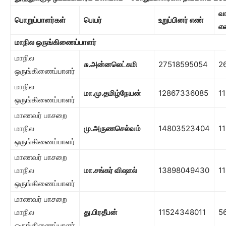
வ
பொறுப்பாளர்கள்
பெயர்
உறுப்பினர் எண்
எ
மாநில ஒருங்கிணைப்பாளர்
மாநில
சு.அன்னலெட்சுமி
27518595054
2
ஒருங்கிணைப்பாளர்
மாநில
மா.மு.தமிழ்நேயன்
12867336085
1
ஒருங்கிணைப்பாளர்
மாணவர் பாசறை
மாநில
மு.அருணசெல்வம்
14803523404
1
ஒருங்கிணைப்பாளர்
மாணவர் பாசறை
மாநில
மா.சங்கர் விஷால்
13898049430
1
ஒருங்கிணைப்பாளர்
மாணவர் பாசறை
மாநில
து.பிரதீபன்
11524348011
5
ஒருங்கிணைப்பாளர்