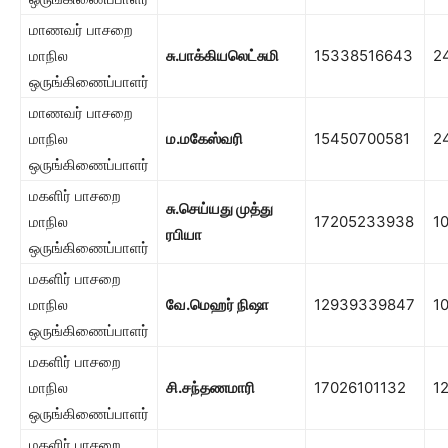
மாணவர் பாசறை
மாநில
சு.பாக்கியலெட்சுமி
15338516643
2
ஒருங்கிணைப்பாளர்
மாணவர் பாசறை
மாநில
ம.மகேஸ்வரி
15450700581
2
ஒருங்கிணைப்பாளர்
மகளிர் பாசறை
சு.செய்யது முத்து
மாநில
17205233938
1
ரபியா
ஒருங்கிணைப்பாளர்
மகளிர் பாசறை
மாநில
வே.மெஹர் நிஷா
12939339847
1
ஒருங்கிணைப்பாளர்
மகளிர் பாசறை
மாநில
சி.சந்தணமாரி
17026101132
1
ஒருங்கிணைப்பாளர்
மகளிர் பாசறை