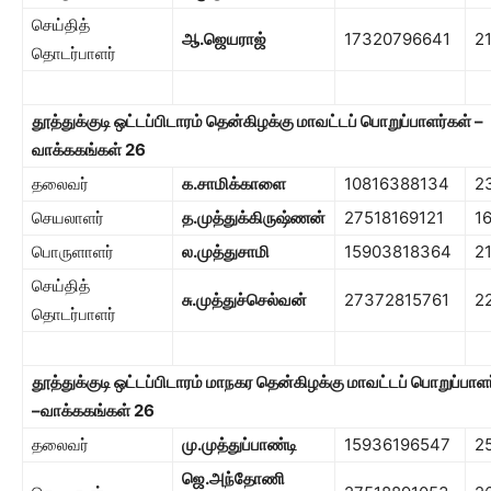
செய்தித்
ஆ.ஜெயராஜ்
17320796641
2
தொடர்பாளர்
தூத்துக்குடி ஒட்டப்பிடாரம் தென்கிழக்கு மாவட்டப் பொறுப்பாளர்கள் –
வாக்ககங்கள்
26
தலைவர்
க.சாமிக்காளை
10816388134
2
செயலாளர்
த.முத்துக்கிருஷ்ணன்
27518169121
1
பொருளாளர்
ல.முத்துசாமி
15903818364
2
செய்தித்
சு.முத்துச்செல்வன்
27372815761
2
தொடர்பாளர்
தூத்துக்குடி ஒட்டப்பிடாரம் மாநகர தென்கிழக்கு மாவட்டப் பொறுப்பாள
–
வாக்ககங்கள்
26
தலைவர்
மு.முத்துப்பாண்டி
15936196547
2
ஜெ.அந்தோணி