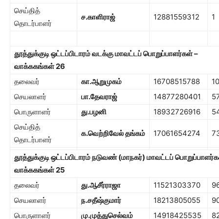
செய்தித்
ச.காளிராஜ்
12881559312
1
தொடர்பாளர்
தூத்துக்குடி ஒட்டப்பிடாரம் வடக்கு மாவட்டப் பொறுப்பாளர்கள் –
வாக்ககங்கள்
26
தலைவர்
கா.ஆறுமுகம்
16708515788
1
செயலாளர்
பா.தேவராஜ்
14877280401
5
பொருளாளர்
து.பழனி
18932726916
5
செய்தித்
க.வெற்றிவேல் தங்கம்
17061654274
7
தொடர்பாளர்
தூத்துக்குடி ஒட்டப்பிடாரம் நடுவண் (மாநகர்) மாவட்டப் பொறுப்பாளர்க
வாக்ககங்கள்
25
தலைவர்
து.ஆசீர்ராஜா
11521303370
9
செயலாளர்
ந.சதீஷ்குமார்
18213805055
9
பொருளாளர்
மு.முத்துசெல்வம்
14918425535
8