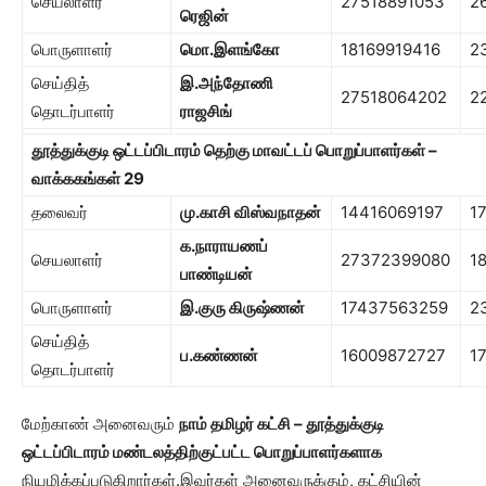
செயலாளர்
27518891053
2
ரெஜின்
பொருளாளர்
மொ.இளங்கோ
18169919416
2
செய்தித்
இ.அந்தோணி
27518064202
2
தொடர்பாளர்
ராஜசிங்
தூத்துக்குடி ஒட்டப்பிடாரம் தெற்கு மாவட்டப் பொறுப்பாளர்கள் –
வாக்ககங்கள்
29
தலைவர்
மு.காசி விஸ்வநாதன்
14416069197
1
க.நாராயணப்
செயலாளர்
27372399080
1
பாண்டியன்
பொருளாளர்
இ.குரு கிருஷ்ணன்
17437563259
2
செய்தித்
ப.கண்ணன்
16009872727
1
தொடர்பாளர்
மேற்காண் அனைவரும்
நாம் தமிழர் கட்சி – தூத்துக்குடி
ஒட்டப்பிடாரம் மண்டலத்திற்குட்பட்ட பொறுப்பாளர்களாக
நியமிக்கப்படுகிறார்கள்.இவர்கள் அனைவருக்கும், கட்சியின்