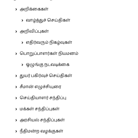
அறிக்கைகள்
வாழ்த்துச் செய்திகள்
அறிவிப்புகள்
எதிர்வரும் நிகழ்வுகள்
பொறுப்பாளர்கள் நியமனம்
ஒழுங்கு நடவடிக்கை
துயர் பகிர்வுச் செய்திகள்
சீமான் எழுச்சியுரை
செய்தியாளர் சந்திப்பு
மக்கள் சந்திப்புகள்
அரசியல் சந்திப்புகள்
நீதிமன்ற வழக்குகள்