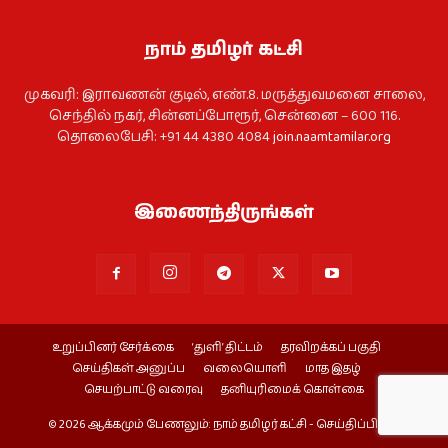
நாம் தமிழர் கட்சி
முகவரி: இராவணன் குடில், எண்.8. மருத்துவமனை சாலை,
செந்தில் நகர், சின்னப்போரூர், சென்னை – 600 116.
தொலைபேசி: +91 44 4380 4084
join.naamtamilar.org
இணைந்திருங்கள்
உறுப்பினர் சேர்க்கை
‘துளி’ திட்டம்
தரவிறக்கப் பகுதி
செய்திகள் அனுப்ப
வலையொளி
மாத இதழ்
செயற்பாட்டு வரைவு
தனியுரிமைக் கொள்கை
© 2026 ஆக்கமும் பேணலும்: நாம் தமிழர் கட்சி - செய்திப்பிரிவு