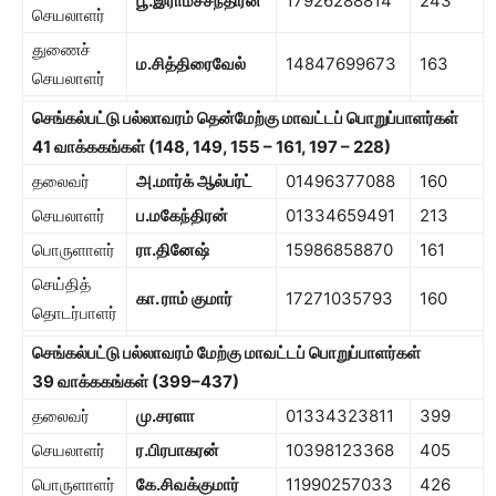
பூ.இராமச்சந்திரன்
17926288814
243
செயலாளர்
துணைச்
ம.சித்திரைவேல்
14847699673
163
செயலாளர்
செங்கல்பட்டு பல்லாவரம் தென்மேற்கு மாவட்டப் பொறுப்பாளர்கள்
41
வாக்ககங்கள் (
148, 149, 155 – 161, 197
–
228
)
தலைவர்
அ.மார்க் ஆல்பர்ட்
01496377088
160
செயலாளர்
ப.மகேந்திரன்
01334659491
213
பொருளாளர்
ரா.தினேஷ்
15986858870
161
செய்தித்
கா. ராம் குமார்
17271035793
160
தொடர்பாளர்
செங்கல்பட்டு பல்லாவரம் மேற்கு மாவட்டப் பொறுப்பாளர்கள்
39
வாக்ககங்கள் (
399
–
437
)
தலைவர்
மு.சரளா
01334323811
399
செயலாளர்
ர.பிரபாகரன்
10398123368
405
பொருளாளர்
கே.சிவக்குமார்
11990257033
426