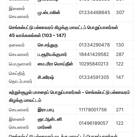
இணைச்
மு.ஸ்டாலின்
01334468645
307
செயலாளர்
செங்கல்பட்டு பல்லாவரம் கிழக்கு மாவட்டப் பொறுப்பாளர்கள்
45
வாக்ககங்கள் (
103
–
147)
தலைவர்
செ.சந்துரு
01334290478
130
செயலாளர்
ப.சூரியக்குமார்
18441429582
287
பொருளாளர்
மை.மீரா மொய்தீன்
10295840213
122
செய்தித்
சி.சுரேஷ்
01334591305
147
தொடர்பாளர்
சுற்றுச்சூழல் பாசறைப் பொறுப்பாளர்கள் – செங்கல்பட்டு பல்லாவரம்
கிழக்கு மாவட்டம்
செயலாளர்
இரா.பாபு
11178001756
271
இணைச்
ஞா.ஆன்டனி
01496189057
122
செயலாளர்
மார்டீன்
செங்கல்பட்டு பல்லாவரம் வடக்கு மாவட்டப் பொறுப்பாளர்கள்