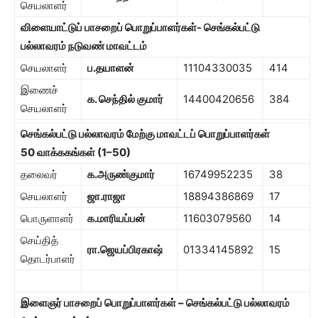
செயலாளர்
விளையாட்டுப் பாசறைப் பொறுப்பாளர்கள்- செங்கல்பட்டு
பல்லாவரம் நடுவண் மாவட்டம்
செயலாளர்
ப.தயாளன்
11104330035
414
இணைச்
க. செந்தில் குமார்
14400420656
384
செயலாளர்
செங்கல்பட்டு பல்லாவரம் மேற்கு மாவட்டப் பொறுப்பாளர்கள்
50
வாக்ககங்கள் (
1
–
50)
தலைவர்
க.அருண்குமார்
16749952235
38
செயலாளர்
ஜா.ராஜா
18894386869
17
பொருளாளர்
க.மாரியப்பன்
11603079560
14
செய்தித்
ரா.ஜெயப்பிரகாஷ்
01334145892
15
தொடர்பாளர்
இளைஞர் பாசறைப் பொறுப்பாளர்கள் – செங்கல்பட்டு பல்லாவரம்