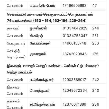
செயலாளர்
ம.சு.சந்திர போஸ்
17496505692
47
செங்கல்பட்டு பல்லாவரம் தெற்கு மாவட்டப் பொறுப்பாளர்கள்
76
வாக்ககங்கள்
(150
–
154, 162
–
196, 229
–
264
)
தலைவர்
ஜ.ஈஸ்வரன்
01334642829
246
செயலாளர்
சி.சுரேஷ்
01334753047
251
பொருளாளர்
வே. பாஸ்கரன்
14966158748
256
செய்தித்
குமாரதாஸ்
18742020846
175
தொடர்பாளர்
இளைஞர் பாசறைப் பொறுப்பாளர்கள் – செங்கல்பட்டு பல்லாவரம்
தெற்கு மாவட்டம்
செயலாளர்
ப.அசோக்குமார்
12903568017
242
இணைச்
அ.சரத்குமார்
12049572364
240
செயலாளர்
துணைச்
சி.அப்துல் மாலிக்
12370071889
236
செயலாளர்