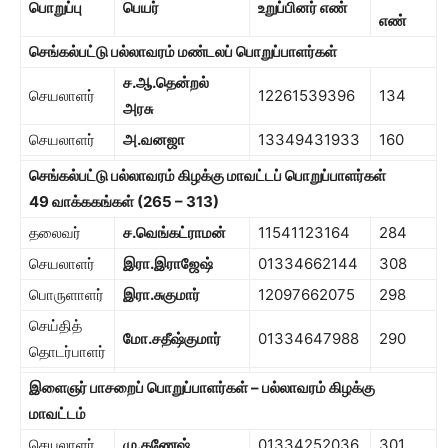
பொறுப்பு
பெயர்
உறுப்பினர் எண்
எண்
செங்கல்பட்டு பல்லாவரம் மண்டலப் பொறுப்பாளர்கள்
ச.ஆ.தென்றல்
செயலாளர்
12261539396
134
அரசு
செயலாளர்
அ.வனஜா
13349431933
160
செங்கல்பட்டு பல்லாவரம் கிழக்கு மாவட்டப் பொறுப்பாளர்கள்
49
வாக்ககங்கள் (
265
–
313)
தலைவர்
ச.வெங்கட்ராமன்
11541123164
284
செயலாளர்
இரா.இராஜேஷ்
01334662144
308
பொருளாளர்
இரா.சுகுமார்
12097662075
298
செய்தித்
மோ.சதீஷ்குமார்
01334647988
290
தொடர்பாளர்
இளைஞர் பாசறைப் பொறுப்பாளர்கள் – பல்லாவரம் கிழக்கு
மாவட்டம்
செயலாளர்
மு.கணேஷ்
01334252036
301