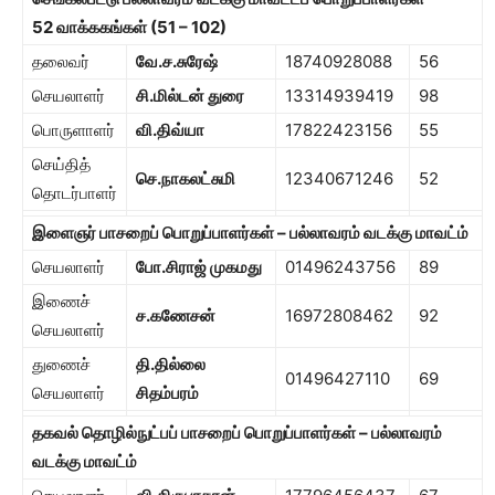
52
வாக்ககங்கள் (
51
–
102)
தலைவர்
வே.ச.சுரேஷ்
18740928088
56
செயலாளர்
சி.மில்டன் துரை
13314939419
98
பொருளாளர்
வி.திவ்யா
17822423156
55
செய்தித்
செ.நாகலட்சுமி
12340671246
52
தொடர்பாளர்
இளைஞர் பாசறைப் பொறுப்பாளர்கள் – பல்லாவரம் வடக்கு மாவட்ம்
செயலாளர்
போ.சிராஜ் முகமது
01496243756
89
இணைச்
ச.கணேசன்
16972808462
92
செயலாளர்
துணைச்
தி.தில்லை
01496427110
69
செயலாளர்
சிதம்பரம்
தகவல் தொழில்நுட்பப் பாசறைப் பொறுப்பாளர்கள் – பல்லாவரம்
வடக்கு மாவட்ம்