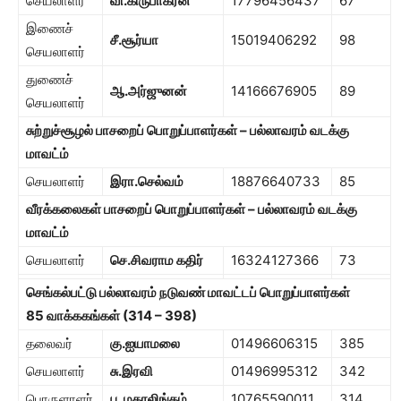
செயலாளர்
வி.கிருபாகரன்
17796456437
67
இணைச்
சீ.சூர்யா
15019406292
98
செயலாளர்
துணைச்
ஆ.அர்ஜுனன்
14166676905
89
செயலாளர்
சுற்றுச்சூழல் பாசறைப் பொறுப்பாளர்கள் – பல்லாவரம் வடக்கு
மாவட்ம்
செயலாளர்
இரா.செல்வம்
18876640733
85
வீரக்கலைகள் பாசறைப் பொறுப்பாளர்கள் – பல்லாவரம் வடக்கு
மாவட்ம்
செயலாளர்
செ.சிவராம கதிர்
16324127366
73
செங்கல்பட்டு பல்லாவரம் நடுவண் மாவட்டப் பொறுப்பாளர்கள்
85
வாக்ககங்கள் (
314
–
398)
தலைவர்
கு.ஐயாமலை
01496606315
385
செயலாளர்
சு.இரவி
01496995312
342
பொருளாளர்
பூ.மகாலிங்கம்
10765590011
314