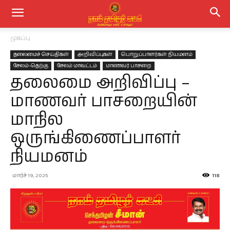
முகப்பு
தலைமைச் செய்திகள்
அறிவிப்புகள்
பொறுப்பாளர்கள் நியமனம்
சேலம்-தெற்கு
சேலம் மாவட்டம்
மாணவர் பாசறை
தலைமை அறிவிப்பு –
மாணவர் பாசறையின்
மாநில
ஒருங்கிணைப்பாளர்
நியமனம்
மார்ச் 19, 2025
118