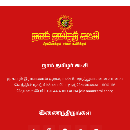
நாம் தமிழர் கட்சி
முகவரி: இராவணன் குடில், எண்.8. மருத்துவமனை சாலை,
செந்தில் நகர், சின்னப்போரூர், சென்னை – 600 116.
தொலைபேசி: +91 44 4380 4084
join.naamtamilar.org
இணைந்திருங்கள்