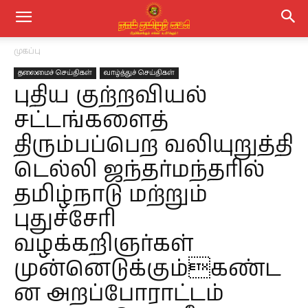
முகப்பு
தலைமைச் செய்திகள்
வாழ்த்துச் செய்திகள்
புதிய குற்றவியல்
சட்டங்களைத்
திரும்பப்பெற வலியுறுத்தி
டெல்லி ஜந்தர்மந்தரில்
தமிழ்நாடு மற்றும்
புதுச்சேரி
வழக்கறிஞர்கள்
முன்னெடுக்கும்கண்ட
ன அறப்போராட்டம்