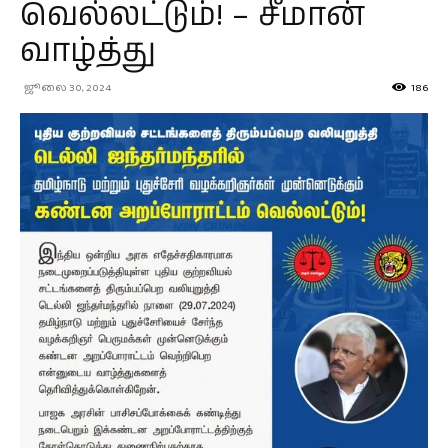
வெல்லட்டும்! – சீமான்
வாழ்த்து
ஜூலை 30, 2024
186