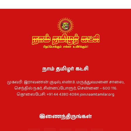
நாம் தமிழர் கட்சி
முகவரி: இராவணன் குடில், எண்.8. மருத்துவமனை சாலை,
செந்தில் நகர், சின்னப்போரூர், சென்னை – 600 116.
தொலைபேசி: +91 44 4380 4084
join.naamtamilar.org
இணைந்திருங்கள்