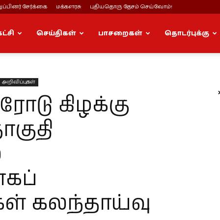
ப்பினர் சேர்க்கை
மக்களரசு
புதியதொரு தேசம் செய்வோம்!
கட்சி
செய்திகள்
பாசறைகள்
தொடர்புக்கு
அறிவிப்புகள்
ரோடு கிழக்கு
ொகுதி
்
கப்
ள் கலந்தாய்வு