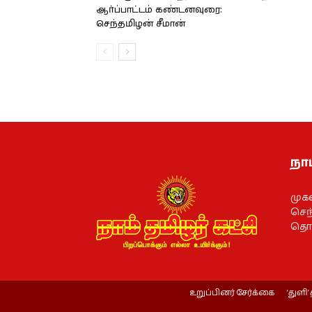
ஆர்ப்பாட்டம் கண்டனவுரை:
செந்தமிழன் சீமான்
நாம
முக
செந்
தொல
உறுப்பினர் சேர்க்கை
‘துளி’ 