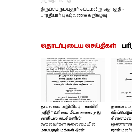
முந்தைய செய்தி
திருப்பெரும்புதூர் சட்டமன்ற தொகுதி –
பாரதியார் புகழ்வணக்க நிகழ்வு
தொடர்புடைய செய்திகள்
பர
தலைமை அறிவிப்பு – காவிரி
தலைமை அற
நதிநீர் உரிமை மீட்க அனைத்து
வீரப்பெரும
அரசியல் கட்சிகளின்
சின்னமலை 
தலைவர்கள் தலைமையில்
குணாளன் 
மாபெரும் மக்கள் திரள்
நாள் மலர