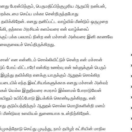
னது பேரன்பிற்கும், பெருமதிப்பிற்குமுரிய ஆருயிர் நண்பன்,
இறைக்கடமை செய்ய மக்கா சென்றிருந்தபோது
 தவிக்கிறேன். எனது தனிப்பட்ட வாழ்வில் மீண்டும் ஒருமுறை
ொடங்கி, தற்கால அரசியல் களம்வரை என் வாழ்க்கைப்
்குப் பக்க பலமாய் நின்ற என் மச்சான் அன்வரை இனி காணவே
ிலைகுலையச் செய்திருக்கிறது.
்சான்’ என என்னிடம் சொல்லிவிட்டுச் சென்ற என் மச்சான்
ப் போய் விட்டாரே! என்கிற உணர்வு என் உள்ளுக்குள் பெரும்
ை இழந்து தவிக்கிற எனக்கு யாருக்கும் ஆறுதல் சொல்கிற
்படையில் எந்த இலட்சியங்களுக்காக எனது மச்சான் அன்வர்
்கள் வெல்ல இறுதிவரை சமரசம் இல்லாமல் போராடுவேன்
ிலும் உயிர்ப்போடு இயக்கிக் கொண்டிருக்கிறது. என்
து குடும்பத்திற்கும் ஆறுதல் சொல்ல மொழிகளின்றி மனம்
கள் மீண்டுவர உளவியல் துணையாக உடன்நிற்கிறேன்.
முகத்தோடு செய்து முடித்து, நாம் தமிழர் கட்சியின் மாநில