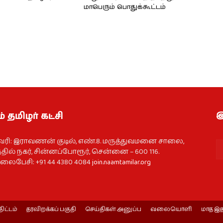
மாபெரும் பொதுக்கூட்டம்
் தமிழர் கட்சி
இ
வரி: இராவணன் குடில், எண்.8. மருத்துவமனை சாலை,
தில் நகர், சின்னப்போரூர், சென்னை – 600 116.
ைபேசி: +91 44 4380 4084
join.naamtamilar.org
திட்டம்
தரவிறக்கப் பகுதி
செய்திகள் அனுப்ப
வலையொளி
மாத இத