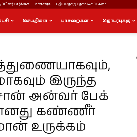
ப்பினர் சேர்க்கை
மக்களரசு
புதியதொரு தேசம் செய்வோம்!
கட்சி
செய்திகள்
பாசறைகள்
தொடர்புக்கு
கத்துணையாகவும்,
ாகவும் இருந்த
சான் அன்வர் பேக்
 எனது கண்ணீர்
மான் உருக்கம்