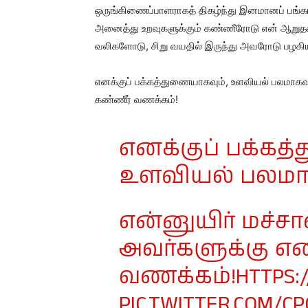
ஒருங்கிணைப்பாளராகத் திகழ்ந்து இனமானப் பங்கா
அனைத்து உறவுகளுக்கும் கண்ணீரோடு என் ஆறுதலை
வலிகளோடு, சிறு வயதில் இருந்து அவரோடு பழகிய 
எனக்குப் பக்கத்துணையாகவும், உளவியல் பலமாகவும
கண்ணீர் வணக்கம்!
எனக்குப் பக்கத
உளவியல் பலமாக
என்னுயிர் மச்சா
அவர்களுக்கு எ
வணக்கம்!
HTTPS:
PIC.TWITTER.COM/C