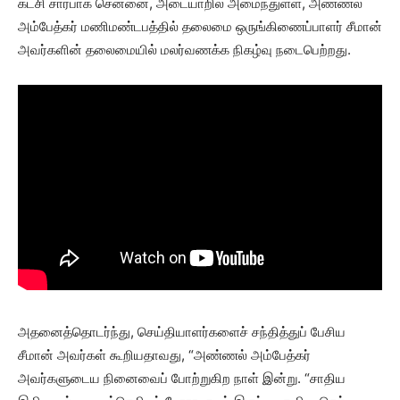
கட்சி சார்பாக சென்னை, அடையாறில் அமைந்துள்ள, அண்ணல்
அம்பேத்கர் மணிமண்டபத்தில் தலைமை ஒருங்கிணைப்பாளர் சீமான்
அவர்களின் தலைமையில் மலர்வணக்க நிகழ்வு நடைபெற்றது.
அதனைத்தொடர்ந்து, செய்தியாளர்களைச் சந்தித்துப் பேசிய
சீமான் அவர்கள் கூறியதாவது, “அண்ணல் அம்பேத்கர்
அவர்களுடைய நினைவைப் போற்றுகிற நாள் இன்று. “சாதிய