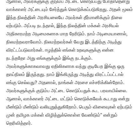
ஆனால், அவர்களுக்கு குடும்ப அட்டை கொடுப்பது போதாதென்று
வாக்காளர் அட்டையும் சேர்த்துக் கொடுக்கப்படுகிறது. அதன் மூலம்
இந்த நிலத்தின் அரசியலையே அவர்கள் தீர்மானிக்கும் நிலை
ஏற்படும். அப்படி நடந்தால், இந்த நிலத்தின் மக்கள் அரசியல்
அதிகாரமற்ற அடிமைகளாக மாற நேரிடும். நாம் அடிமையானால்,
நிலமற்றவராவோம். நிலமற்றவர்கள் வேறு இடத்திற்கு அடித்து
விரட்டப்படுவார்கள். ஈழத்தில் எங்கள் உறவுகளுக்கு என்ன
நடந்ததோ அது எங்களுக்கும் இங்கு நடக்கும்.
அவர்களுக்காகவாவது ஏதிலிகளாக வந்து குடியேற இங்கு ஒரு
தாய்நிலம் இருந்தது. நாம் இங்கிருந்து அடித்து விரட்டப்பட்டால்
எங்கு செல்வது? அதனால், நாங்கள் அரசை எச்சரிக்கின்றோம்.
அவர்களுக்குக் குடும்ப அட்டை கொடுப்பதுக் கூட பரவாயில்லை.
ஆனால், வாக்காளர் அட்டை மட்டும் கொடுக்கவேக் கூடாது என்று
மீண்டும் மீண்டும் வலியுறுத்துகிறோம். பெரும் விளைவுகள் ஏற்படும்
முன் தமிழக மக்கள் விழித்துக்கொள்ள வேண்டும்” என்றும்
தெரிவித்தார்.