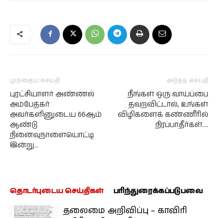
முந்தைய செய்தி
அடுத்த செய்தி
புரட்சியாளர் அண்ணல்
நீங்கள் ஒரு வாய்ப்பை
அம்பேத்கர்
தவறவிட்டால், உங்கள்
அவர்களினுடைய 66ஆம்
விழிகளைக் கண்ணீரில்
ஆண்டு
நிரப்பாதீர்கள்….
நினைவுநாளையொட்டி
இன்று…
தொடர்புடைய செய்திகள்
பரிந்துரைக்கப்படுபவை
தலைமை அறிவிப்பு – காவிரி