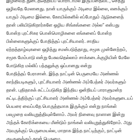
இழிவைத் துடைத்தெறியப் போராடாமல் இருப்பதைவிட, செத்து
ஒழிவதே மேலானது. நான் யாருக்கும் அடிமை இல்லை, எனக்கும்
யாரும் அடிமை இல்லை. கோயில்களில் எப்போதும் ஆடுகளைத்
தான் பலியிடுகிறார்களே ஒழிய சிங்கங்களை அல்ல” என்பது
போன்ற புரட்சிகர பொன்மொழிகளை எங்களைப் போன்ற
பிள்ளைகளுக்குப் போதித்தப் புரட்சியாளர். சாதிய
ஏற்றத்தாழ்வுகளை ஒழித்து சமன்படுத்தாது, சமூக முன்னேற்றம்,
சமூக மேம்பாடு என்று பேசுவதெல்லாம் சாக்கடைக்குழியின் மேலே
போடுகிற மல்லிப் பந்தலுக்கு ஒப்பானது என்று
போதித்தப் பேராசான். இந்த நாட்டின் பெருமையே அண்ணல்
காந்தியடிகளும், புரட்சியாளர் அண்ணல் அம்பேத்கர் அவர்களும்
தான். புதிதாகக் கட்டப்படுகிற இந்திய ஒன்றியப் பாராளுமன்ற
கட்டிடத்திற்குப் புரட்சியாளர் அண்ணல் அம்பேத்கர் அவர்களுடையப்
பெயரை வைப்பதே பொருத்தமாக இருக்கும் என்று நாங்கள்
பலமுறை வலியுறுத்தியுள்ளோம். அவர் நினைவு நாளான இன்று
அந்தக் கோரிக்கையை மீண்டும் நாங்கள் வலியுறுத்துகிறோம். அது
அவருக்குப் பெருமையல்ல, மாறாக இந்த நாட்டிற்கும், நாட்டின்
குடிகளுக்கும் தான் பெருமை.