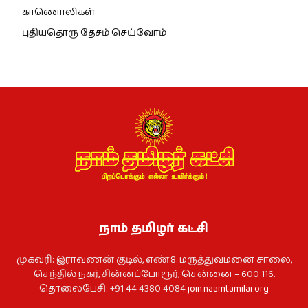
காணொலிகள்
புதியதொரு தேசம் செய்வோம்
நாம் தமிழர் கட்சி
முகவரி: இராவணன் குடில், எண்.8. மருத்துவமனை சாலை,
செந்தில் நகர், சின்னப்போரூர், சென்னை – 600 116.
தொலைபேசி: +91 44 4380 4084
join.naamtamilar.org