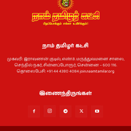
நாம் தமிழர் கட்சி
முகவரி: இராவணன் குடில், எண்.8. மருத்துவமனை சாலை,
செந்தில் நகர், சின்னப்போரூர், சென்னை – 600 116.
தொலைபேசி: +91 44 4380 4084
join.naamtamilar.org
இணைந்திருங்கள்