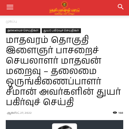
முகப்பு
தலைமைச் செய்திகள்
துயர் பகிர்வுச் செய்திகள்
மாதவரம் தொகுதி
இளைஞர் பாசறைச்
செயலாளர் மாதவன்
மறைவு – தலைமை
ஒருங்கிணைப்பாளர்
சீமான் அவர்களின் துயர்
பகிர்வுச் செய்தி
ஆகஸ்ட் 27, 2022
168