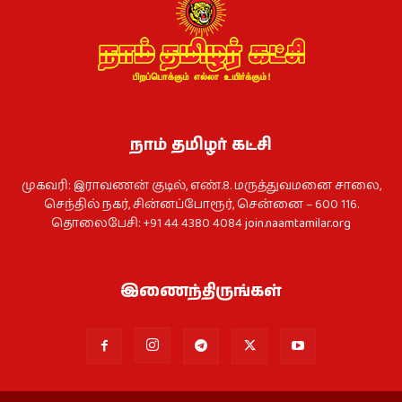
நாம் தமிழர் கட்சி
முகவரி: இராவணன் குடில், எண்.8. மருத்துவமனை சாலை,
செந்தில் நகர், சின்னப்போரூர், சென்னை – 600 116.
தொலைபேசி: +91 44 4380 4084
join.naamtamilar.org
இணைந்திருங்கள்