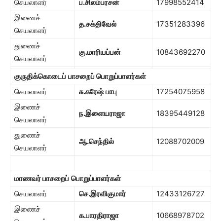
செயலாளர்
ப
.
சிலம்பரசன்
17998552414
இணைச்
த
.
சக்திவேல்
17351283396
செயலாளர்
துணைச்
கு
.
மாரியப்பன்
10843692270
செயலாளர்
குருதிக்கொடைப்
பாசறைப் பொறுப்பாளர்கள்
செயலாளர்
சு
.
சுரேஷ்
பாபு
17254075958
இணைச்
ந
.
இளையராஜா
18395449128
செயலாளர்
துணைச்
ஆ
.
செந்தில்
12088702009
செயலாளர்
மாணவர் பாசறைப்
பொறுப்பாளர்கள்
செயலாளர்
செ
.
இரவிகுமார்
12433126727
இணைச்
க
.
பாரதிராஜா
10668978702