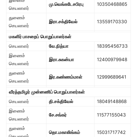
இணைச்
மு
.
வெங்கடேசபிரபு
10350468865
செயலாளர்
துணைச்
இரா
.
சக்திவேல்
13559170330
செயலாளர்
மகளிர் பாசறைப்
பொறுப்பாளர்கள்
செயலாளர்
வே
.
நித்யா
18395456733
இணைச்
இரா
.
சுகன்யா
12400979948
செயலாளர்
துணைச்
இர
.
கண்ணம்மாள்
12999689641
செயலாளர்
வீரத்தமிழர்
முன்னணிப் பொறுப்பாளர்கள்
செயலாளர்
தி
.
சக்திவேல்
18049148868
இணைச்
சே
.
சங்கர்
11577155043
செயலாளர்
துணைச்
தொ
.
மகாலிங்கம்
15031717742
செயலாளர்