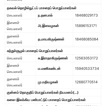
தகவல் தொழில்நுட்பப்
பாசறைப் பொறுப்பாளர்கள்
செயலாளர்
ந
.
தனபால்
18468029173
இணைச்
அ
.
இளவழகன்
15896153171
செயலாளர்
துணைச்
த
.
மாயகிருஷ்ணன்
18468085084
செயலாளர்
சுற்றுச்சூழல்
பாசறைப் பொறுப்பாளர்கள்
செயலாளர்
சு
.
இராதாகிருஷ்ணன்
12563053172
இணைச்
ம
.
மணிகண்டன்
15940533734
செயலாளர்
துணைச்
மு
.
மதியழகன்
12680770514
செயலாளர்
குன்னம் தொகுதிப்
பொறுப்பாளர்கள் நியமனம்
(…)
கலை
–
இலக்கிய
பண்பாட்டுப் பாசறைப் பொறுப்பாளர்கள்