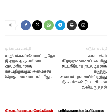
முந்தைய செய்தி
அடுத்த செய்தி
சாதியக்கண்ணோட்டத்தோ
அமைச்சர்
டு அரசு அதிகாரியை
இராஜகண்ணப்பன் மீது
அவமரியாதை
சட்டரீதியாக நடவடிக்கை
செய்திருக்கும் அமைச்சர்
எடுத்து,
இராஜகண்ணப்பன் மீது…
அமைச்சரவையிலிருந்து
நீக்க வேண்டும் – சீமான்
வலியுறுத்தல்
தொடர்புடைய செய்திகள்
பரிந்துரைக்கப்படுபவை