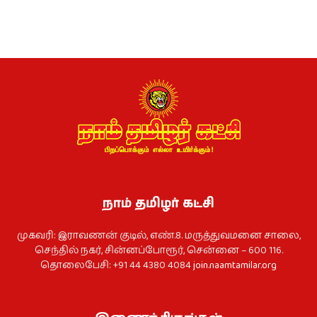
நாம் தமிழர் கட்சி
முகவரி: இராவணன் குடில், எண்.8. மருத்துவமனை சாலை,
செந்தில் நகர், சின்னப்போரூர், சென்னை – 600 116.
தொலைபேசி: +91 44 4380 4084
join.naamtamilar.org