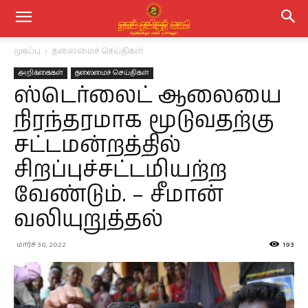
முகப்பு
தலைமைச் செய்திகள்
அறிக்கைகள்
தலைமைச் செய்திகள்
ஸ்டெர்லைட் ஆலையை
நிரந்தரமாக மூடுவதற்கு
சட்டமன்றத்தில்
சிறப்புச்சட்டமியற்ற
வேண்டும். – சீமான்
வலியுறுத்தல்
மார்ச் 30, 2022
193