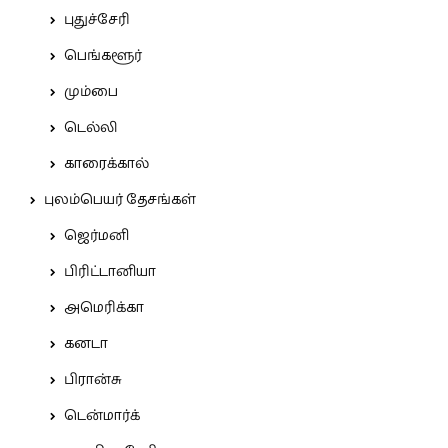
புதுச்சேரி
பெங்களூர்
மும்பை
டெல்லி
காரைக்கால்
புலம்பெயர் தேசங்கள்
ஜெர்மனி
பிரிட்டானியா
அமெரிக்கா
கனடா
பிரான்சு
டென்மார்க்