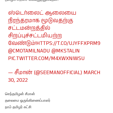
ஸ்டெர்லைட் ஆலையை
நிரந்தரமாக மூடுவதற்கு
சட்டமன்றத்தில்
சிறப்புச்சட்டமியற்ற
வேண்டும்!
HTTPS://T.CO/UJYFFXPRM9
@CMOTAMILNADU
@MKSTALIN
PIC.TWITTER.COM/M4XWXNIWSU
— சீமான் (@SEEMANOFFICIAL)
MARCH
30, 2022
செந்தமிழன் சீமான்
தலைமை ஒருங்கிணைப்பாளர்
நாம் தமிழர் கட்சி