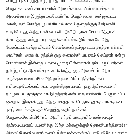
பொறுப்பு. பெருந்தமிழர் நமது பாட்டன் கக்கன் அவர்கள்
பெருந்தலைவர் காமராசரின் அமைச்சரவையில் காவல்துறை
அமைச்சராக இருந்து பணியாற்றிய பெருந்தகை, தன்னுடைய
மகன், தன் சொந்த முயற்சியால் காவல்துறைக்குத் தேர்வாகி
வரும்போது, அந்த பணியை விட்டுவிடு, நான் சொல்லித்தான்
கிடைத்தது என்று யாராவது சொல்லக்கூடும், எனவே அது
வேண்டாம் என்று விலகச் சொன்னவர் நம்முடைய தாத்தா கக்கன்
அவர்கள். அரசு பேருந்தில் ஒரு அமைச்சர் பயணம் செய்தார் என்று
சொன்னால் இன்றைய தலைமுறை பிள்ளைகள் நம்ப மறுப்பார்கள்.
தமிழ்நாட்டு அமைச்சரவையிலிருந்த ஒரு அமைச்சர், அரசு
மருத்துவமனையிலே அதிலும் தரையில் படுத்திருந்தார்
என்பதையெல்லாம் நமப மறுக்கிறது மனம். ஒரு நேர்மையாளர்
நம்முடைய தாத்தாவாக இருந்தார் என்பதை எண்ணிப் பெருமைப்பட
ஒன்றாக இருக்கிறது. அந்த மகத்தான பெருமகனுக்கு எங்களுடைய
புகழ் வணக்கத்தைச் செலுத்துவதில் நாங்கள்
பெருமைகொள்கிறோம். அவர் எந்தப் பாதையில் உண்மையும்
நேர்மையுமாகப் பயணித்து இந்த மக்களுக்குத் தொண்டாற்றினாரோ
அதைப்போலவே நாங்களும் இந்த மக்களுக்குப் பாடுபடுவோம் என்ற