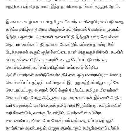
உறுதியை ஏற்கிற நாளாக இந்த நாளினை நாங்கள் கருதுகிறோம்.
இலங்கை கடற்படையால் தமிழக மீனவர்கள் சிறைபிடிக்கப்படுவதை
தடுக்க தமிழ்நாடு அரசு அழுத்தம் மட்டும்தான் கொடுக்க முடியும்.
இந்திய ஒன்றிய அரசுதான் தலையிட்டு இந்துபோன்ற செயல்கள்
தொடரா வண்ணம் தீர்வுகாண வேண்டும். எல்லை தாண்டி மீன்
பிடித்ததாகக் கூறும் குற்றச்சாட்டை நான் அருவருக்கிறேன். கடலில்
எப்படி எல்லை பிரிக்க முடியும்? கைது செய்யப்படுபவர்கள்,
கொல்லப்படுகிறவர்கள் தமிழர்கள் என்பதால் இந்திய
ஆட்சியாளர்கள் கண்டுகொள்வதில்லை. ஒரு மகாராஷ்டிரா மீனவர்
கொல்லப்ப்பட்டதற்குப் பாகிஸ்தான் இராணுவத்தின் மீது வழக்கே
தொடரப்பட்டது. ஆனால் 800 க்கும் மேற்பட்ட தமிழக மீனவர்கள்
கொல்லப்படும்போது அத்தகைய நடவடிக்கை ஏன் இல்லை? அதிக
வரி செலுத்தும் மாநிலமாகத் தமிழ்நாடு இருக்கிறது. தமிழர்களின்
வரி வேண்டும், வாக்கு வேண்டும், அவர்களின் உயிரோ,
உடைமையோ, உரிமையோ வேண்டாம் என்பதை எப்படி ஏற்பது?
காங்கிரஸ் ஆண்டாலும், பாஜக ஆண்டாலும் தமிழர்களைப் பற்றிக்