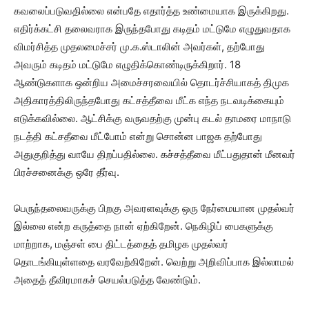
கவலைப்படுவதில்லை என்பதே எதார்த்த உண்மையாக இருக்கிறது.
எதிர்க்கட்சி தலைவராக இருந்தபோது கடிதம் மட்டுமே எழுதுவதாக
விமர்சித்த முதலமைச்சர் மு.க.ஸ்டாலின் அவர்கள், தற்போது
அவரும் கடிதம் மட்டுமே எழுதிக்கொண்டிருக்கிறார். 18
ஆண்டுகளாக ஒன்றிய அமைச்சரவையில் தொடர்ச்சியாகத் திமுக
அதிகாரத்திலிருந்தபோது கட்சத்தீவை மீட்க எந்த நடவடிக்கையும்
எடுக்கவில்லை. ஆட்சிக்கு வருவதற்கு முன்பு கடல் தாமரை மாநாடு
நடத்தி கட்சதீவை மீட்போம் என்று சொன்ன பாஜக தற்போது
அதுகுறித்து வாயே திறப்பதில்லை. கச்சத்தீவை மீட்பதுதான் மீனவர்
பிரச்சனைக்கு ஒரே தீர்வு.
பெருந்தலைவருக்கு பிறகு அவரளவுக்கு ஒரு நேர்மையான முதல்வர்
இல்லை என்ற கருத்தை நான் ஏற்கிறேன். நெகிழிப் பைகளுக்கு
மாற்றாக, மஞ்சள் பை திட்டத்தைத் தமிழக முதல்வர்
தொடங்கியுள்ளதை வரவேற்கிறேன். வெற்று அறிவிப்பாக இல்லாமல்
அதைத் தீவிரமாகச் செயல்படுத்த வேண்டும்.