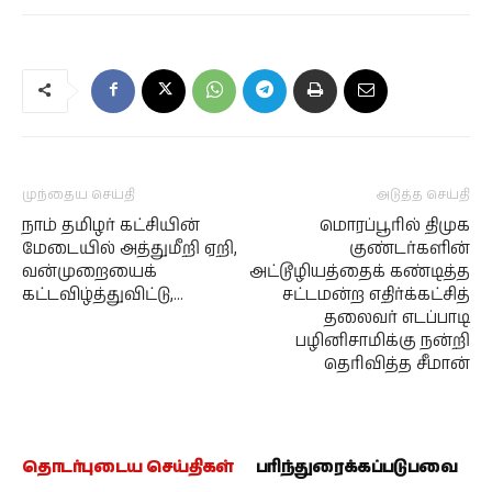
முந்தைய செய்தி
அடுத்த செய்தி
நாம் தமிழர் கட்சியின்
மொரப்பூரில் திமுக
மேடையில் அத்துமீறி ஏறி,
குண்டர்களின்
வன்முறையைக்
அட்டூழியத்தைக் கண்டித்த
கட்டவிழ்த்துவிட்டு,…
சட்டமன்ற எதிர்க்கட்சித்
தலைவர் எடப்பாடி
பழினிசாமிக்கு நன்றி
தெரிவித்த சீமான்
தொடர்புடைய செய்திகள்
பரிந்துரைக்கப்படுபவை