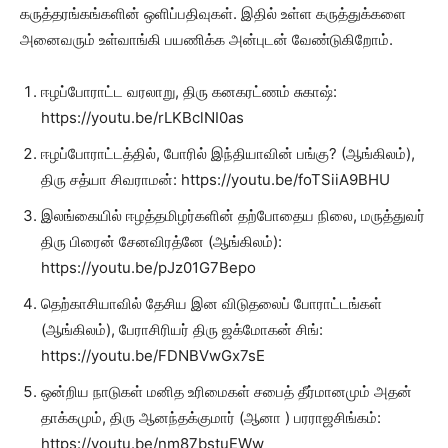
கருத்தரங்கங்களின் ஒளிப்பதிவுகள். இதில் உள்ள கருத்துக்களை
அனைவரும் உள்வாங்கி பயணிக்க அன்புடன் வேண்டுகிறோம்.
ஈழப்போராட்ட வரலாறு, திரு கனகரட்ணம் சுகாஷ்:
https://youtu.be/rLKBclNI0as
ஈழப்போராட்டத்தில், போரில் இந்தியாவின் பங்கு? (ஆங்கிலம்),
திரு சத்யா சிவராமன்: https://youtu.be/foTSiiA9BHU
இலங்கையில் ஈழத்தமிழர்களின் தற்போதைய நிலை, மருத்துவர்
திரு பிரைன் சேனவிரத்னே (ஆங்கிலம்):
https://youtu.be/pJz01G7Bepo
தெற்காசியாவில் தேசிய இன விடுதலைப் போராட்டங்கள்
(ஆங்கிலம்), பேராசிரியர் திரு ஜக்மோகன் சிங்:
https://youtu.be/FDNBVwGx7sE
ஒன்றிய நாடுகள் மனித உரிமைகள் சபைத் தீர்மானமும் அதன்
தாக்கமும், திரு ஆனந்தக்குமார் (ஆனா ) பரராஜசிங்கம்:
https://youtu.be/nm87bstuEWw