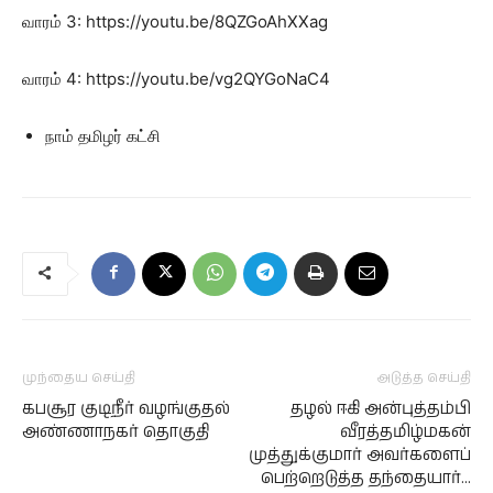
வாரம் 3: https://youtu.be/8QZGoAhXXag
வாரம் 4: https://youtu.be/vg2QYGoNaC4
நாம் தமிழர் கட்சி
முந்தைய செய்தி
அடுத்த செய்தி
கபசூர குடிநீர் வழங்குதல்
தழல் ஈகி அன்புத்தம்பி
அண்ணாநகர் தொகுதி
வீரத்தமிழ்மகன்
முத்துக்குமார் அவர்களைப்
பெற்றெடுத்த தந்தையார்…