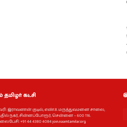
் தமிழர் கட்சி
இ
வரி: இராவணன் குடில், எண்.8. மருத்துவமனை சாலை,
தில் நகர், சின்னப்போரூர், சென்னை – 600 116.
ைபேசி: +91 44 4380 4084
join.naamtamilar.org