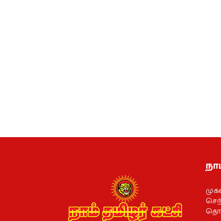
நாம
முக
செந்
தொல