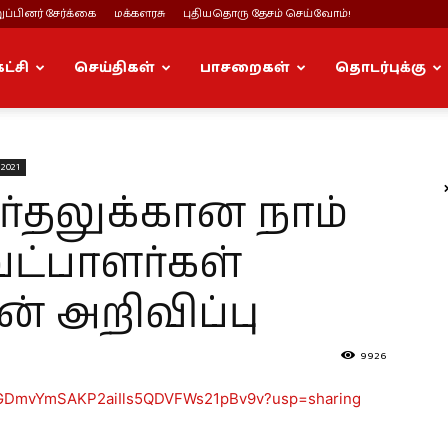
ப்பினர் சேர்க்கை
மக்களரசு
புதியதொரு தேசம் செய்வோம்!
கட்சி
செய்திகள்
பாசறைகள்
தொடர்புக்கு
2021
ர்தலுக்கான நாம்
ேட்பாளர்கள்
ான் அறிவிப்பு
9926
/1HNGDmvYmSAKP2aiIls5QDVFWs21pBv9v?usp=sharing