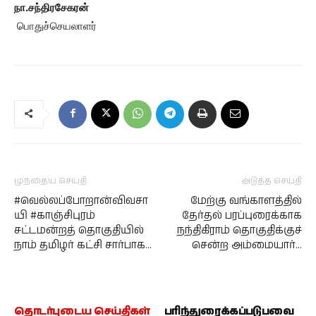
நா.சந்திரசேகரன்
பொதுச்செயலாளர்
முந்தைய செய்தி
அடுத்த செய்தி
#வெல்லப்போறான்விவசா
மேற்கு வங்காளத்தில்
யி #காஞ்சிபுரம்
தேர்தல் பரப்புரைக்காக
சட்டமன்றத் தொகுதியில்
நந்திகிராம் தொகுதிக்குச்
நாம் தமிழர் கட்சி சார்பாக…
சென்ற அம்மையார்…
தொடர்புடைய செய்திகள்
பரிந்துரைக்கப்படுபவை