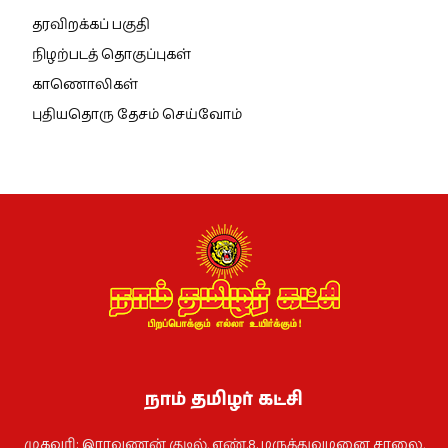
தரவிறக்கப் பகுதி
நிழற்படத் தொகுப்புகள்
காணொலிகள்
புதியதொரு தேசம் செய்வோம்
நாம் தமிழர் கட்சி
முகவரி: இராவணன் குடில், எண்.8. மருத்துவமனை சாலை,