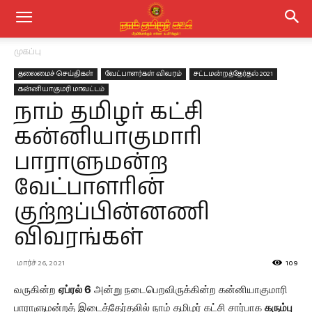
முகப்பு
தலைமைச் செய்திகள்
வேட்பாளர்கள் விவரம்
சட்டமன்றத்தேர்தல் 2021
கன்னியாகுமரி மாவட்டம்
நாம் தமிழர் கட்சி
கன்னியாகுமாரி
பாராளுமன்ற
வேட்பாளரின்
குற்றப்பின்னணி
விவரங்கள்
மார்ச் 26, 2021
109
வருகின்ற
ஏப்ரல் 6
அன்று நடைபெறவிருக்கின்ற கன்னியாகுமாரி
பாராளுமன்றத் இடைத்தேர்தலில் நாம் தமிழர் கட்சி சார்பாக
கரும்பு