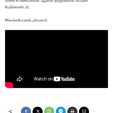
மாலை 6 மணியளவில் ஆழ்வார் திருநகரியில் பரப்புரை
மேற்கொண்டார்.
#வெல்லபோறான்_விவசாயி