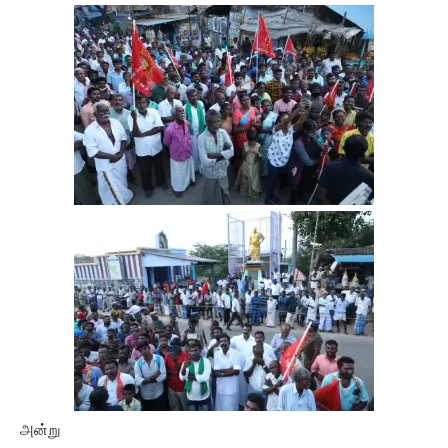
அன்று