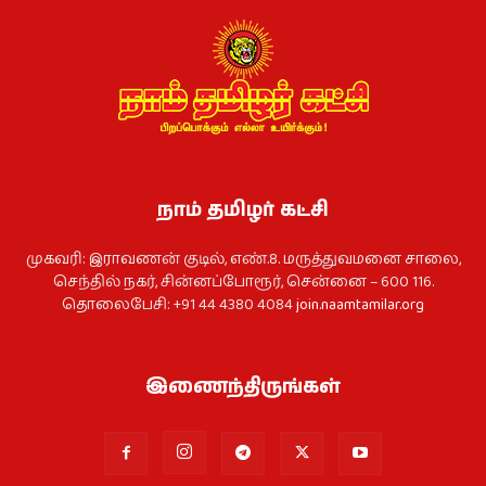
நாம் தமிழர் கட்சி
முகவரி: இராவணன் குடில், எண்.8. மருத்துவமனை சாலை,
செந்தில் நகர், சின்னப்போரூர், சென்னை – 600 116.
தொலைபேசி: +91 44 4380 4084
join.naamtamilar.org
இணைந்திருங்கள்