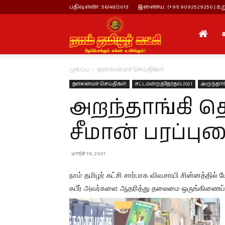
பதிவு எண் : 56/48/2013
இணைய : (+91) 9092529250 | உறு
நாம்
முகப்பு
தலைமைச் செய்திகள்
தமிழர்
தலைமைச் செய்திகள்
சட்டமன்றத்தேர்தல் 2021
அறந்தாங
அறந்தாங்கி த
கட்சி
சீமான் பரப்பு
மார்ச் 19, 2021
நாம் தமிழர் கட்சி சார்பாக விவசாயி சின்னத்தில்
கபீர் அவர்களை ஆதரித்து தலைமை ஒருங்கிணைப்