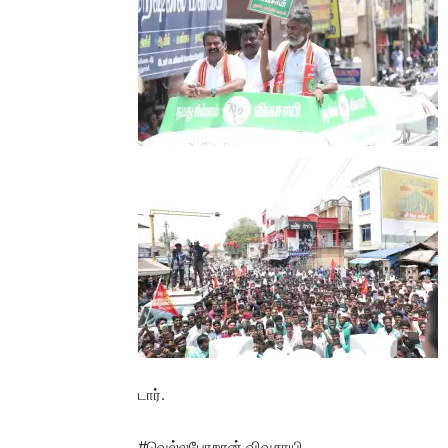
டார்.
#வெல்லபோறான் விவசாயி