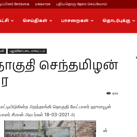
ப்பினர் சேர்க்கை
மக்களரசு
புதியதொரு தேசம் செய்வோம்!
கட்சி
செய்திகள்
பாசறைகள்
தொடர்புக்கு
்கி
புதுக்கோட்டை மாவட்டம்
ொகுதி செந்தமிழன்
ரை
639
 போட்டியிடுகின்ற அறந்தாங்கி தொகுதி வேட்பாளர் ஹுமாயூன்
பாளர் சீமான் அவ
ர்கள் 18-03-2021 அ
ன்