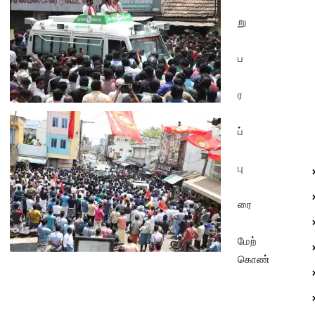
று
ப
ர
ப்
பு
ரை
மேற்
கொண்