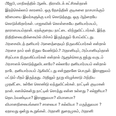
பீஜேபி, மாநிலத்தில் ஆண்ட திராவிடக் கட்சிகள்தான்
இதற்கெல்லாம் காரணம். ஒரு தேசத்தின் குடிகளை நாசமாக்கும்
உரிமையை இவர்களுக்கு யார் கொடுத்தது. ஒரு ஆற்றையே
கொடுக்கிறார்கள். பாஜகவின் கொள்கையே தனியார்மயம்,
தாராளமயம்தான். ஏறக்குறைய நாட்டை விற்றுவிட்டார்கள். இந்த
நிதிநிலையறிக்கையில் மிச்சம் இருந்ததும் போய்விட்டது.
அரசைவிடத் தனியார் அனைத்தையும் நிருவகிப்பார்கள் என்றால்
அரசை நாம் ஏன் நிறுவ வேண்டும்.? அதானியும், அம்பானியும்தான்
சிறப்பாக நிருவகிப்பார்கள் என்றால் ஆளுக்கொரு ஐந்து வருடம்
அரசாளக் கொடுத்துவிடலாமே? எல்லாமே தனியார்மயம் என்றால்
நாடே தனியார்மயம் ஆகிவிட்டது என்றுதானே பொருள். இராணுவம்
மட்டும் மீதம் இருந்தது. அதிலும் நூறு விழுக்காடு அந்நிய
முதலீட்டை உள்ளே கொண்டு வந்துவிட்டீர்கள். நாட்டின் குடிமகன்
நான். எனக்கென்று நாட்டின் சொத்து என்ன உள்ளது ? எல்ஐசியா?
தொடர்வண்டியா? இராணுவமா? விமானமா?
விமானநிலையங்களா? சாலையா ? கல்வியா ? மருத்துவமா ?
ஏதாவது ஒன்று கூறுங்கள். அதானி துறைமுகம், அதானி