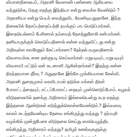
விமானநிலையம், அதானி வேளாண் பண்ணை ஆகியவை
வந்துடுச்சு, பிறகு எதற்கு இந்தியா என்று வைக்க வேண்டும் ?
அதானியா என்று பெயர் வைத்துவிட வேண்டியதுதானே. இந்த
நிலையில் தேசப்பற்றைப்பற்றி நமக்குப் பாடமெடுப்பார்கள்.
இதையெல்லாம் பேசினால் நம்மைத் தேசத்துரோகி என்பார்கள்.
தனியாருக்குக் கொடுப்பதினால் என்ன வந்துவிட்டது என்று
அறிவுள்ள எவரேனும் கேட்பார்களா? தேர்தல் வருவதினால்
விவசாயக்கடனை தள்ளுபடி செய்வார்கள். மறுபடியும், மறுபடியும்
விவசாயி மட்டும் ஏன் கடனாளி ஆகின்றார்கள்? இதற்கு என்ன
நிரந்தரமான தீர்வு ? அதுதானே இங்கே முக்கியமான கேள்வி.
அதானி துறைமுகம் வரவிடாமல் தடுக்க மக்கள் திரள்
போராட்டத்தையும், சட்டப்போராட்டதையும் முன்னெடுப்போம். எழுவர்
விடுதலையில் தனக்கு அதிகாரம் இல்லையென்று கூற எதற்கு
இத்தனை ஆண்டுகள் எடுத்துக்கொள்ளவேண்டும்.? இவ்வளவு
காலம் கடத்தவேண்டிய தேவை எங்கிருந்து வந்தது ? தர்மபுரி
வழக்கில் மூன்றுபேரை விடுதலை செய்து கையெழுத்திட
எங்கிருந்து அதிகாரம் வந்தது? தமிழர் உணர்வுகளுக்கு