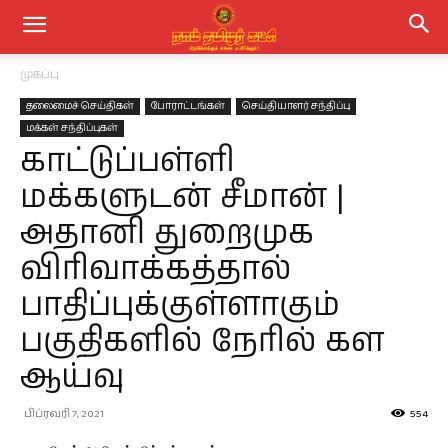
முகப்பு
தலைமைச் செய்திகள்
போராட்டங்கள்
செய்தியாளர் சந்திப்பு
மக்கள் சந்திப்புகள்
காட்டுப்பள்ளி
மக்களுடன் சீமான் |
அதானி துறைமுக
விரிவாக்கத்தால்
பாதிப்புக்குள்ளாகும்
பகுதிகளில் நேரில் கள
ஆய்வு
பிப்ரவரி 7, 2021
554