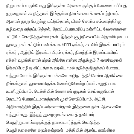
நிறுவனம் வரும்போது இங்குள்ள அனைவருக்கும் வேலைவாய்ப்புத்
தருவதாகக் கூறித்தான் இங்குள்ள நிலங்களைக் கைப்பற்றினர்.
ஆனால் நூறு பேருக்கு மட்டும்தான், மிகச் சொற்ப சம்பளத்திற்கு,
கழிவறை சுத்தப்படுத்தல், தோட்டப்பராமரிப்பு உள்ளிட்ட வேலைகளை
மட்டுமே கொடுத்துள்ளார்கள். இந்தச் சூழ்நிலையில் அதானியுடைய
துறைமுகம் கட்டும் பணிக்காக 6111 ஏக்கர், கடலில் இரண்டாயிரம்
ஏக்கர் , ஆற்றில் இரண்டாயிரம் ஏக்கர், நிலத்தில் இரண்டாயிரம்
ஏக்கர் வழங்கினால் மீதம் இங்கே என்ன இருக்கும் ? எனவேதான்
இந்தப்பேரழிவு திட்டத்தை வரவிடாமல் தடுத்துநிறுத்தப் போராட
வந்துள்ளோம். இங்குள்ள மக்களே வழிநடத்திச்செல்ல ஆளில்லை
நீங்கள்தான் துணையிருக்க வேண்டுமென்றார்கள். உறுதியாக
உடனிருப்போம். டெல்லியில் வேளாண் குடிகள் செய்வதுபோல்
தொடர்ப் போராட்டமாகத்தான் முன்னெடுப்போம். ஆட்சி,
அதிகாரத்தில் இருப்பவர்களால்தான் இத்தனை நச்சு ஆலைகளே
வந்துள்ளது. இந்தத் துறைமுகங்களைத் தனியார்
பெருநிறுவனங்களுக்குத் தாரைவார்த்துக் கொடுத்த
பெருந்தகைகளே அவர்கள்தான். மத்தியில் ஆண்ட காங்கிரசு ,