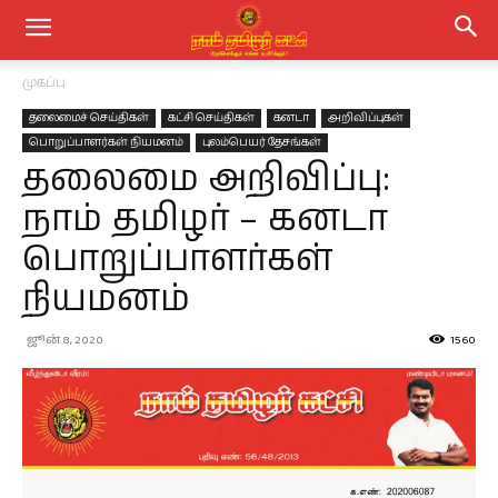
முகப்பு
தலைமைச் செய்திகள்
கட்சி செய்திகள்
கனடா
அறிவிப்புகள்
பொறுப்பாளர்கள் நியமனம்
புலம்பெயர் தேசங்கள்
தலைமை அறிவிப்பு:
நாம் தமிழர் – கனடா
பொறுப்பாளர்கள்
நியமனம்
ஜூன் 8, 2020
1560