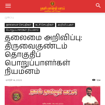
முகப்பு
தலைமைச் செய்திகள்
கட்சி செய்திகள்
அறிவிப்புகள்
பொறுப்பாளர்கள் நியமனம்
தலைமை அறிவிப்பு:
திருவைகுண்டம்
தொகுதிப்
பொறுப்பாளர்கள்
நியமனம்
மார்ச் 14, 2020
124