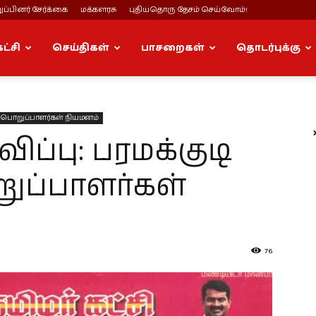
ப்பினர் சேர்க்கை
மக்களரசு
புதியதொரு தேசம் செய்வோம்!
கட்சி
செய்திகள்
பாசறைகள்
தொடர்புக்கு
பொறுப்பாளர்கள் நியமனம்
்பு: பரமக்குடி
ுப்பாளர்கள்
76