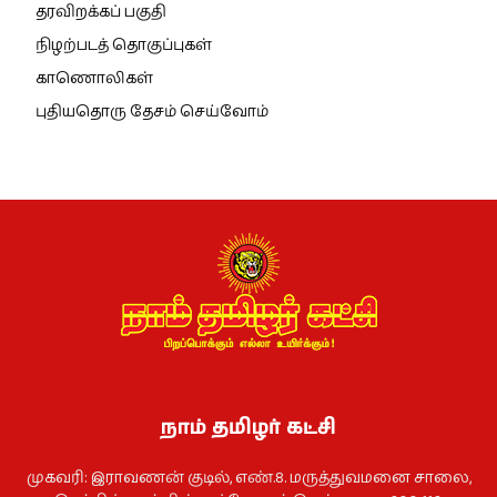
தரவிறக்கப் பகுதி
நிழற்படத் தொகுப்புகள்
காணொலிகள்
புதியதொரு தேசம் செய்வோம்
நாம் தமிழர் கட்சி
முகவரி: இராவணன் குடில், எண்.8. மருத்துவமனை சாலை,