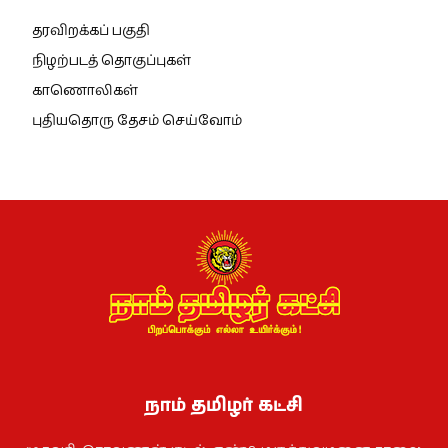
தரவிறக்கப் பகுதி
நிழற்படத் தொகுப்புகள்
காணொலிகள்
புதியதொரு தேசம் செய்வோம்
நாம் தமிழர் கட்சி