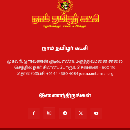
நாம் தமிழர் கட்சி
முகவரி: இராவணன் குடில், எண்.8. மருத்துவமனை சாலை,
செந்தில் நகர், சின்னப்போரூர், சென்னை – 600 116.
தொலைபேசி: +91 44 4380 4084
join.naamtamilar.org
இணைந்திருங்கள்