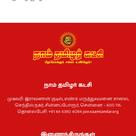
நாம் தமிழர் கட்சி
முகவரி: இராவணன் குடில், எண்.8. மருத்துவமனை சாலை,
செந்தில் நகர், சின்னப்போரூர், சென்னை – 600 116.
தொலைபேசி: +91 44 4380 4084
join.naamtamilar.org
இணைந்திருங்கள்