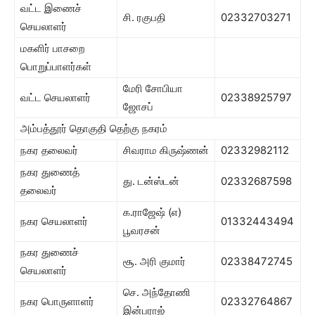
வட்ட இணைச்
சி. ரகுபதி
02332703271
செயலாளர்
மகளிர் பாசறை
பொறுப்பாளர்கள்
மேரி சோபியா
வட்ட செயலாளர்
02338925797
ஜோசப்
அம்பத்தூர் தொகுதி தெற்கு நகரம்
நகர தலைவர்
சிவராம கிருஷ்ணன்
02332982112
நகர துணைத்
து. டன்ஸ்டன்
02332687598
தலைவர்
க.ராஜேஷ் (எ)
நகர செயலாளர்
01332443494
பூவரசன்
நகர துணைச்
சூ. அரி குமார்
02338472745
செயலாளர்
செ. அந்தோணி
நகர பொருளாளர்
02332764867
இன்பராஜ்