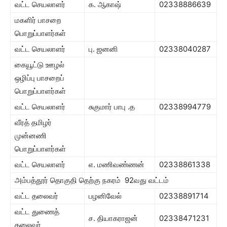
வட்ட செயலாளர்
க. ஆகாஷ்
02338886639
மகளிர் பாசறை
பொறுப்பாளர்கள்
வட்ட செயலாளர்
பு. ஜனனி
02338040287
கையூட்டு ஊழல்
ஒழிப்பு பாசறைப்
பொறுப்பாளர்கள்
வட்ட செயலாளர்
சுகுமார் பாபு .த
02338994779
வீரத் தமிழர்
முன்னணி
பொறுப்பாளர்கள்
வட்ட செயலாளர்
எ. மணிவண்ணன்
02338861338
அம்பத்தூர் தொகுதி தெற்கு நகரம் 92வது வட்டம்
வட்ட தலைவர்
பழனிவேல்
02338891714
வட்ட துணைத்
ச. தியாகராஜன்
02338471231
தலைவர்