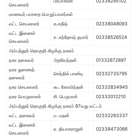
பிரபாகரன்
02338295102
செயலாளர்
மாணவர் பாசறை பொறுப்பாளர்கள்
வட்ட செயலாளர்
க.சதீஷ்
02338048093
வட்ட இணைச்
ச. சந்தோஷ் குமார்
02338526524
செயலாளர்
அம்பத்தூர் தொகுதி கிழக்கு நகரம்
நகர தலைவர்
அறவேந்தன்
01332872897
நகர துணைத்
செந்தில் பாண்டி
02332735795
தலைவர்
நகர செயலாளர்
சுப. கோவிந்தன்
02332834945
நகர பொருளாளர்
சி. பெருமாள்
02332012210
அம்பத்தூர் தொகுதி கிழக்கு நகரம் 87வது வட்டம்
வட்ட தலைவர்
ம. மதன்
02332283337
வட்ட இணைச்
ஏ. தியாகராஜன்
02338473066
செயலாளர்