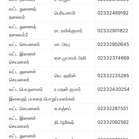
வட்ட துணைத்
பெரியசாமி
02332469192
தலைவர்
வட்ட துணைத்
ரா. ரவிக்குமார்
02332901822
தலைவர்2
வட்ட செயலாளர்
மா. பிரபு
02332950645
வட்ட இணைச்
சை.முபாரக் அலி
02332374669
செயலாளர்
வட்ட துணைச்
வெ. ஹரிஸ்
02332235265
செயலாளர்
வட்ட பொருளாளர்
ர.மதன் குமார்
02332430254
இளைஞர் பாசறை பொறுப்பாளர்கள்
வட்ட செயலாளர்
சு.சஞ்சய்
02332287551
வட்ட இணைச்
தி.ஆகேஷ்
02332092562
செயலாளர்
வட்ட துணைச்