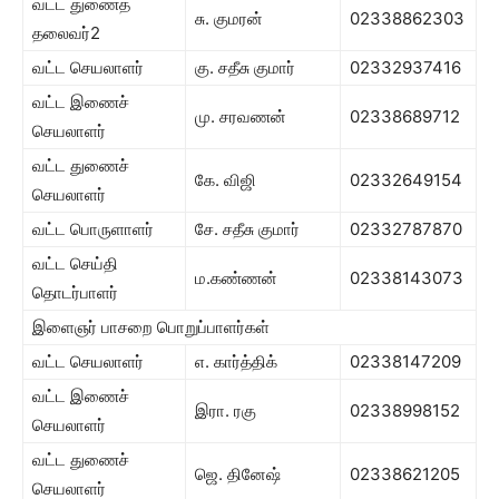
வட்ட துணைத்
சு. குமரன்
02338862303
தலைவர்2
வட்ட செயலாளர்
கு. சதீசு குமார்
02332937416
வட்ட இணைச்
மு. சரவணன்
02338689712
செயலாளர்
வட்ட துணைச்
கே. விஜி
02332649154
செயலாளர்
வட்ட பொருளாளர்
சே. சதீசு குமார்
02332787870
வட்ட செய்தி
ம.கண்ணன்
02338143073
தொடர்பாளர்
இளைஞர் பாசறை பொறுப்பாளர்கள்
வட்ட செயலாளர்
எ. கார்த்திக்
02338147209
வட்ட இணைச்
இரா. ரகு
02338998152
செயலாளர்
வட்ட துணைச்
ஜெ. தினேஷ்
02338621205
செயலாளர்