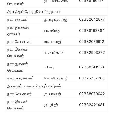
மு. பாலகணேஷ்
02338160517
செயலாளர்
அம்பத்தூர் தொகுதி வடக்கு நகரம்
நகர தலைவர்
து. ரகுபதி ராஜ்
02332642877
நகர துணைத்
நா. சுரேஷ்
02338162384
தலைவர்
நகர செயலாளர்
சா. பாலாஜி
02332076612
நகர இணைச்
பா. கார்த்திக்
02332993877
செயலாளர்
நகர துணைச்
மகேஷ்
02338141968
செயலாளர்
நகர பொருளாளர்
செ. சுரேஷ் ராஜ்
00325737285
இளைஞர் பாசறை பொறுப்பாளர்கள்
நகர செயலாளர்
கு. பாலாஜி
02338079042
நகர இணைச்
மு. ஶ்ரீதர்
02332421481
செயலாளர்