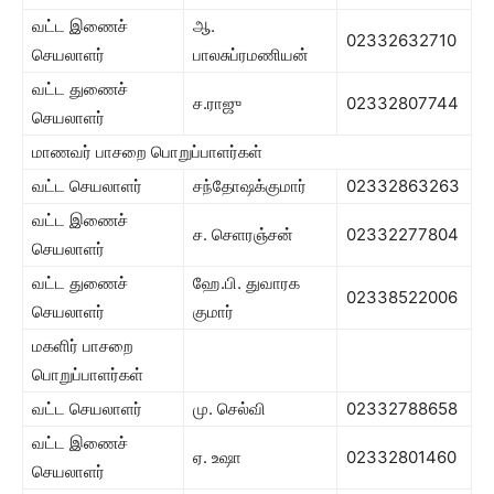
வட்ட இணைச்
ஆ.
02332632710
செயலாளர்
பாலசுப்ரமணியன்
வட்ட துணைச்
ச.ராஜு
02332807744
செயலாளர்
மாணவர் பாசறை பொறுப்பாளர்கள்
வட்ட செயலாளர்
சந்தோஷக்குமார்
02332863263
வட்ட இணைச்
ச. செளரஞ்சன்
02332277804
செயலாளர்
வட்ட துணைச்
ஹே.பி. துவாரக
02338522006
செயலாளர்
குமார்
மகளிர் பாசறை
பொறுப்பாளர்கள்
வட்ட செயலாளர்
மு. செல்வி
02332788658
வட்ட இணைச்
ஏ. உஷா
02332801460
செயலாளர்