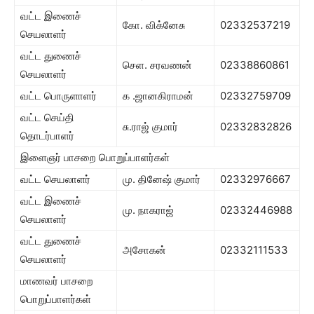
வட்ட இணைச்
கோ. விக்னேசு
02332537219
செயலாளர்
வட்ட துணைச்
செள. சரவணன்
02338860861
செயலாளர்
வட்ட பொருளாளர்
க .ஜானகிராமன்
02332759709
வட்ட செய்தி
சு.ராஜ் குமார்
02332832826
தொடர்பாளர்
இளைஞர் பாசறை பொறுப்பாளர்கள்
வட்ட செயலாளர்
மு. தினேஷ் குமார்
02332976667
வட்ட இணைச்
மு. நாகராஜ்
02332446988
செயலாளர்
வட்ட துணைச்
அசோகன்
02332111533
செயலாளர்
மாணவர் பாசறை
பொறுப்பாளர்கள்