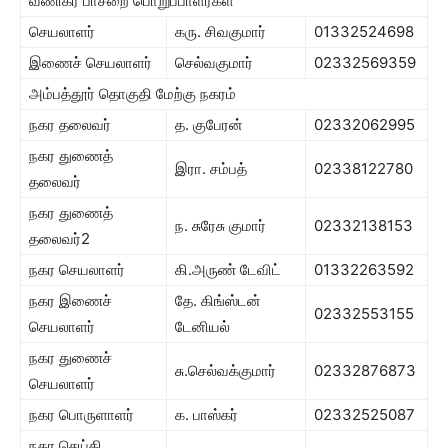
வணிகர் பாசறை பொறுப்பாளர்கள்
செயலாளர்
கரு. சிவகுமார்
01332524698
இணைச் செயலாளர்
செல்வகுமார்
02332569359
அம்பத்தூர் தொகுதி மேற்கு நகரம்
நகர தலைவர்
த. குபேரன்
02332062995
நகர துணைத்
இரா. சம்பத்
02338122780
தலைவர்
நகர துணைத்
ந. சுரேசு குமார்
02332138153
தலைவர்2
நகர செயலாளர்
கி.அருண் டேவிட்
01332263592
நகர இணைச்
தே. கிங்ஸ்டன்
02332553155
செயலாளர்
டேனியல்
நகர துணைச்
சு.செல்வக்குமார்
02332876873
செயலாளர்
நகர பொருளாளர்
க. பாஸ்கர்
02332525087
நகர செய்தி