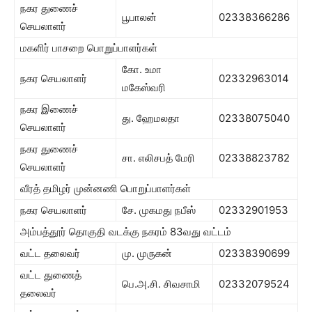
நகர துணைச்
பூபாலன்
02338366286
செயலாளர்
மகளிர் பாசறை பொறுப்பாளர்கள்
கோ. உமா
நகர செயலாளர்
02332963014
மகேஸ்வரி
நகர இணைச்
து. ஹேமலதா
02338075040
செயலாளர்
நகர துணைச்
சா. எலிசபத் மேரி
02338823782
செயலாளர்
வீரத் தமிழர் முன்னணி பொறுப்பாளர்கள்
நகர செயலாளர்
சே. முகமது நபீஸ்
02332901953
அம்பத்தூர் தொகுதி வடக்கு நகரம் 83வது வட்டம்
வட்ட தலைவர்
மு. முருகன்
02338390699
வட்ட துணைத்
பெ.அ.சி. சிவசாமி
02332079524
தலைவர்