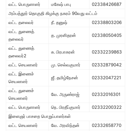
வட்ட பொருளாளர்
மகேஷ் பாபு
02338426687
அம்பத்தூர் தொகுதி கிழக்கு நகரம் 90வது வட்டம்
வட்ட தலைவர்
நீ. தனுஷ்
02338803206
வட்ட துணைத்
த. முரளிதரன்
02338050405
தலைவர்
வட்ட துணைத்
சு. பிரபாகரன்
02332239863
தலைவர்2
வட்ட செயலாளர்
மு. செல்வகுமார்
02332879042
வட்ட இணைச்
ஜீ. தமிழ்நேசன்
02332047221
செயலாளர்
வட்ட துணைச்
வே. அருண்ராஜ்
02332016301
செயலாளர்
வட்ட பொருளாளர்
நெ. பிரதீப்குமார்
02332200322
இளைஞர் பாசறை பொறுப்பாளர்கள்
வட்ட செயலாளர்
வே. அரவிந்தன்
02332658770