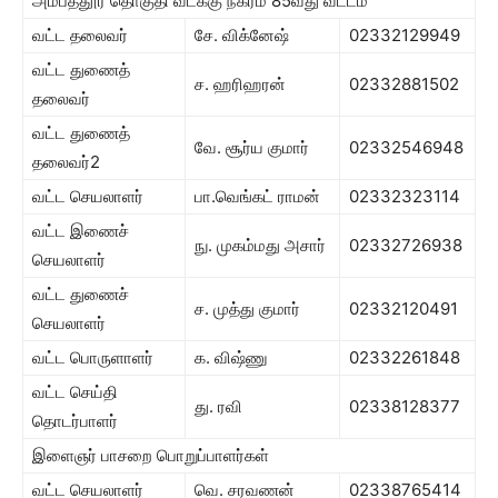
அம்பத்தூர் தொகுதி வடக்கு நகரம் 85வது வட்டம்
வட்ட தலைவர்
சே. விக்னேஷ்
02332129949
வட்ட துணைத்
ச. ஹரிஹரன்
02332881502
தலைவர்
வட்ட துணைத்
வே. சூர்ய குமார்
02332546948
தலைவர்2
வட்ட செயலாளர்
பா.வெங்கட் ராமன்
02332323114
வட்ட இணைச்
நு. முகம்மது அசார்
02332726938
செயலாளர்
வட்ட துணைச்
ச. முத்து குமார்
02332120491
செயலாளர்
வட்ட பொருளாளர்
க. விஷ்ணு
02332261848
வட்ட செய்தி
து. ரவி
02338128377
தொடர்பாளர்
இளைஞர் பாசறை பொறுப்பாளர்கள்
வட்ட செயலாளர்
வெ. சரவணன்
02338765414