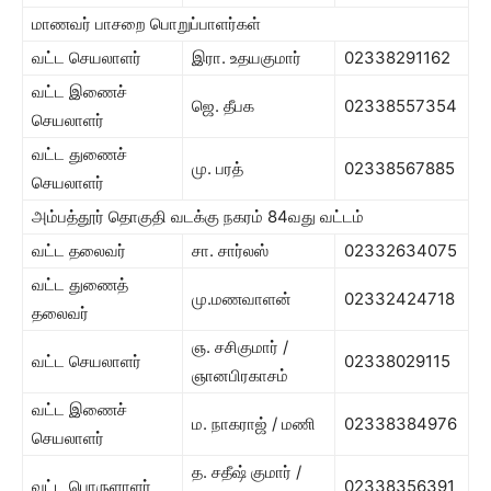
மாணவர் பாசறை பொறுப்பாளர்கள்
வட்ட செயலாளர்
இரா. உதயகுமார்
02338291162
வட்ட இணைச்
ஜெ. தீபக
02338557354
செயலாளர்
வட்ட துணைச்
மு. பரத்
02338567885
செயலாளர்
அம்பத்தூர் தொகுதி வடக்கு நகரம் 84வது வட்டம்
வட்ட தலைவர்
சா. சார்லஸ்
02332634075
வட்ட துணைத்
மு.மணவாளன்
02332424718
தலைவர்
ஞ. சசிகுமார் /
வட்ட செயலாளர்
02338029115
ஞானபிரகாசம்
வட்ட இணைச்
ம. நாகராஜ் / மணி
02338384976
செயலாளர்
த. சதீஷ் குமார் /
வட்ட பொருளாளர்
02338356391