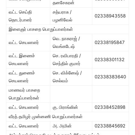
தனசேகரன்
வட்ட செய்தி
சத்யராசு /
02338943558
தொடர்பாளர்
பழனிவேல்
இளைஞர் பாசறை பொறுப்பாளர்கள்
வெ. நாகராஜ் /
வட்ட செயலாளர்
02338195847
வெங்கடேஷ்
வட்ட இணைச்
செ. ரவிபாரதி /
02338301132
செயலாளர்
செந்தில் குமார்
வட்ட துணைச்
செ. விக்னேஷ் /
02338383640
செயலாளர்
செல்வம்
மாணவர் பாசறை
பொறுப்பாளர்கள்
வட்ட செயலாளர்
கு. பிராங்லின்
02338452898
வீரத் தமிழர் முன்னணி பொறுப்பாளர்கள்
வட்ட செயலாளர்
அ. அமின்
02338845692