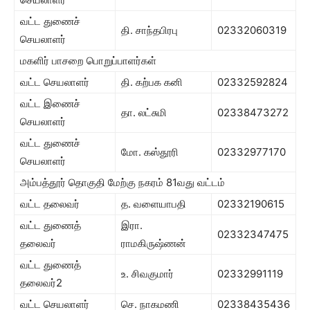
வட்ட துணைச்
தி. சாந்தபிரபு
02332060319
செயலாளர்
மகளிர் பாசறை பொறுப்பாளர்கள்
வட்ட செயலாளர்
தி. கற்பக கனி
02332592824
வட்ட இணைச்
தா. லட்சுமி
02338473272
செயலாளர்
வட்ட துணைச்
மோ. கஸ்தூரி
02332977170
செயலாளர்
அம்பத்தூர் தொகுதி மேற்கு நகரம் 81வது வட்டம்
வட்ட தலைவர்
த. வளையாபதி
02332190615
வட்ட துணைத்
இரா.
02332347475
தலைவர்
ராமகிருஷ்ணன்
வட்ட துணைத்
உ. சிவகுமார்
02332991119
தலைவர்2
வட்ட செயலாளர்
செ. நாகமணி
02338435436