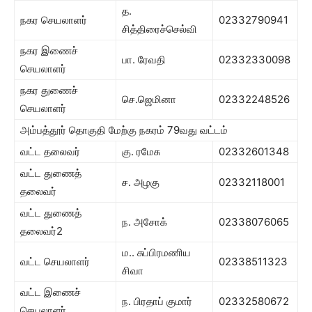
த.
நகர செயலாளர்
02332790941
சித்திரைச்செல்வி
நகர இணைச்
பா. ரேவதி
02332330098
செயலாளர்
நகர துணைச்
செ.ஜெமினா
02332248526
செயலாளர்
அம்பத்தூர் தொகுதி மேற்கு நகரம் 79வது வட்டம்
வட்ட தலைவர்
கு. ரமேசு
02332601348
வட்ட துணைத்
ச. அழகு
02332118001
தலைவர்
வட்ட துணைத்
ந. அசோக்
02338076065
தலைவர்2
ம.. சுப்பிரமணிய
வட்ட செயலாளர்
02338511323
சிவா
வட்ட இணைச்
ந. பிரதாப் குமார்
02332580672
செயலாளர்