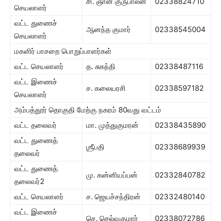
சி. ஞான குருபாலன்
02338824710
செயலாளர்
வட்ட துணைச்
ஆனந்த குமார்
02338545004
செயலாளர்
மகளிர் பாசறை பொறுப்பாளர்கள்
வட்ட செயலாளர்
த. சுகந்தி
02338487116
வட்ட இணைச்
ச. கலையரசி
02338597182
செயலாளர்
அம்பத்தூர் தொகுதி மேற்கு நகரம் 80வது வட்டம்
வட்ட தலைவர்
மா. முத்துகுமரன்
02338435890
வட்ட துணைத்
ஶ்ரீபதி
02338689939
தலைவர்
வட்ட துணைத்
மு. கன்னியப்பன்
02332840782
தலைவர்2
வட்ட செயலாளர்
ச. ஜெயச்சந்திரன்
02332480140
வட்ட இணைச்
செ. செல்வகுமார்
02338072786