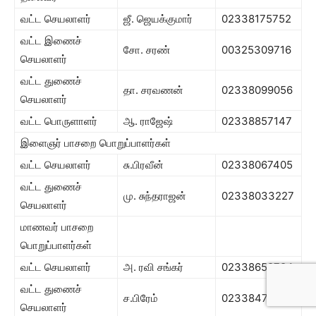
வட்ட செயலாளர்
ஜீ. ஜெயக்குமார்
02338175752
வட்ட இணைச்
சோ. சரண்
00325309716
செயலாளர்
வட்ட துணைச்
தா. சரவணன்
02338099056
செயலாளர்
வட்ட பொருளாளர்
ஆ. ராஜேஷ்
02338857147
இளைஞர் பாசறை பொறுப்பாளர்கள்
வட்ட செயலாளர்
சு.பிரவீன்
02338067405
வட்ட துணைச்
மு. சுந்தராஜன்
02338033227
செயலாளர்
மாணவர் பாசறை
பொறுப்பாளர்கள்
வட்ட செயலாளர்
அ. ரவி சங்கர்
02338658784
வட்ட துணைச்
ச.பிரேம்
02338470757
செயலாளர்