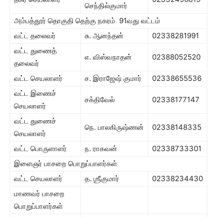
செந்தில்குமார்
அம்பத்தூர் தொகுதி தெற்கு நகரம் 91வது வட்டம்
வட்ட தலைவர்
சு. ஆனந்தன்
02338281991
வட்ட துணைத்
எ. விஸ்வநாதன்
02388052520
தலைவர்
வட்ட செயலாளர்
ச. இராஜேஷ் குமார்
02338655536
வட்ட இணைச்
சக்திவேல்
02338177147
செயலாளர்
வட்ட துணைச்
நெ. பாலகிருஷ்ணன்
02338148335
செயலாளர்
வட்ட பொருளாளர்
ந. ராகவன்
02338733301
இளைஞர் பாசறை பொறுப்பாளர்கள்
வட்ட செயலாளர்
த. ஶ்ரீகுமார்
02338234430
மாணவர் பாசறை
பொறுப்பாளர்கள்