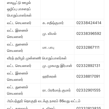
கையூட்டு ஊழல்
ஒழிப்பு பாசறைப்
பொறுப்பாளர்கள்
வட்ட செயலாளர்
க. சதீஷ்குமார்
02338424414
வட்ட இணைச்
மு. விமல்
02338396592
செயலாளர்
வட்ட துணைச்
மா. பாபு
02332867111
செயலாளர்
வீரத் தமிழர் முன்னணி பொறுப்பாளர்கள்
வட்ட செயலாளர்
மு. முகமது இர்பான்
02332892131
வட்ட இணைச்
ஹரிகரன்
02338817091
செயலாளர்
வட்ட துணைச்
ரா. பிரமோத் குமார்
02332901555
செயலாளர்
அம்பத்தூர் தொகுதி வடக்கு நகரம் 86வது வட்டம்
வட்ட தலைவர்
ர. விஜய்
02332813835