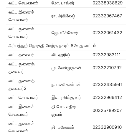
வட்ட செயலாளர்
மோ. பாஸ்கர்
02338938629
வட்ட இணைச்
ரா. அகிலேஷ்
02332967467
செயலாளர்
வட்ட துணைச்
ஜெ. விக்னேஷ்
02332061432
செயலாளர்
அம்பத்தூர் தொகுதி மேற்கு நகரம் 82வது வட்டம்
வட்ட தலைவர்
வி. ஹரிஷ்
02332983111
வட்ட துணைத்
மு. வேல்முருகன்
02332210792
தலைவர்
வட்ட துணைத்
ந. மணிகண்டன்
02332435941
தலைவர்2
வட்ட செயலாளர்
இல. ரவிக்குமார்
02332966412
வட்ட இணைச்
தி.மோ. சதீஷ்
00325789207
செயலாளர்
குமார்
வட்ட துணைச்
தி. மனோகர்
02332900910
செயலாளர்