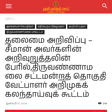
முகப்பு
தலைமைச் செய்திகள்
எதிர்வரும் நிகழ்வுகள்
அறிவிப்புகள்
திருவண்ணாமலை மாவட்டம்
தலைமை அறிவிப்பு –
சீமான் அவர்களின்
அறிவுறுத்தலின்
பேரில்,திருவண்ணாம
லை சட்டமன்றத் தொகுதி
வேட்பாளர் அறிமுகக்
கலந்தாய்வுக் கூட்டம்
ஜனவரி 31, 2026
219