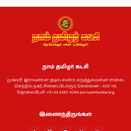
நாம் தமிழர் கட்சி
முகவரி: இராவணன் குடில், எண்.8. மருத்துவமனை சாலை,
செந்தில் நகர், சின்னப்போரூர், சென்னை – 600 116.
தொலைபேசி: +91 44 4380 4084
join.naamtamilar.org
இணைந்திருங்கள்