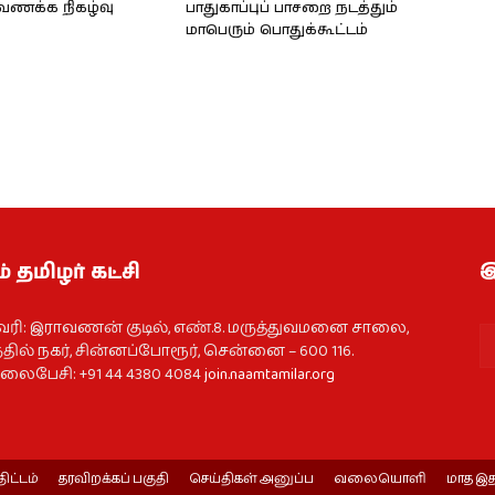
்வணக்க நிகழ்வு
பாதுகாப்புப் பாசறை நடத்தும்
மாபெரும் பொதுக்கூட்டம்
் தமிழர் கட்சி
இ
வரி: இராவணன் குடில், எண்.8. மருத்துவமனை சாலை,
தில் நகர், சின்னப்போரூர், சென்னை – 600 116.
ைபேசி: +91 44 4380 4084
join.naamtamilar.org
திட்டம்
தரவிறக்கப் பகுதி
செய்திகள் அனுப்ப
வலையொளி
மாத இத