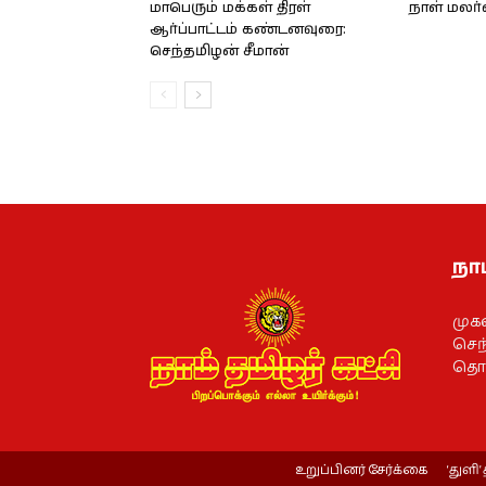
மாபெரும் மக்கள் திரள்
நாள் மலர
ஆர்ப்பாட்டம் கண்டனவுரை:
செந்தமிழன் சீமான்
நாம
முக
செந்
தொல
உறுப்பினர் சேர்க்கை
‘துளி’ 