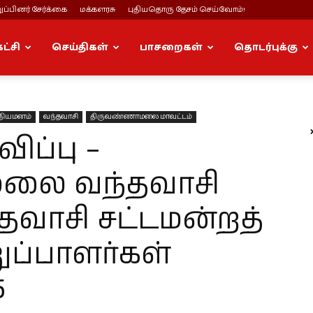
ப்பினர் சேர்க்கை
மக்களரசு
புதியதொரு தேசம் செய்வோம்!
கட்சி
செய்திகள்
பாசறைகள்
தொடர்புக்கு
 நியமனம்
வந்தவாசி
திருவண்ணாமலை மாவட்டம்
ப்பு –
லை வந்தவாசி
தவாசி சட்டமன்றத்
ப்பாளர்கள்
5