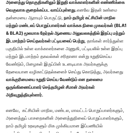
அனைத்து தொகுதிகளிலும் இறுதி வாக்காளர்களின் எண்ணிக்கை
வெகுவாக குறைக்கப்பட வாய்ப்புள்ளது.
எனவே இதன் உண்மை
தன்மையை ஆராயும் பொருட்டு,
நாம் தமிழர் கட்சியின் மாநில
மற்றும் மண்டலப் பொறுப்பாளர்கள் வாக்கக நிலை முகவர்கள் (
BLA
1
& BLA
2) மூலமாக தேர்தல் ஆணைய அலுவலகத்தில் இறப்பு மற்றும்
இடமாற்றம் செய்தவர்கள் பட்டியலைப் பெற்று
,
தாங்கள் சார்ந்துள்ள
பகுதியில் உள்ள வாக்காளர்களை அணுகி, பட்டியலில் உள்ள இறப்பு
மற்றும் இடமாற்றம் தகவல்கள் சரிதானா என்று உறுதிசெய்ய
வேண்டும், பிழைகள் இருப்பின் உடனடியாக அவர்களுக்கு
தேவையான வழிகாட்டுதல்களைச் செய்து கொடுத்து, அவர்களது
வாக்குரிமையை உறுதி செய்ய வேண்டும் என தலைமை
ஒருங்கிணைப்பாளர் செந்தமிழன் சீமான் அவர்கள்
அறிவுறுத்தியுள்ளார்.
எனவே, கட்சியின் மாநில, மண்டல, மாவட்டப் பொறுப்பாளர்களும்,
அனைத்துப் பாசறைகளின் அனைத்துநிலைப் பொறுப்பாளர்களும்,
நாம் தமிழர் உறவுகளும் மிக முக்கியமான இப்பணியில்