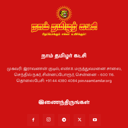
நாம் தமிழர் கட்சி
முகவரி: இராவணன் குடில், எண்.8. மருத்துவமனை சாலை,
செந்தில் நகர், சின்னப்போரூர், சென்னை – 600 116.
தொலைபேசி: +91 44 4380 4084
join.naamtamilar.org
இணைந்திருங்கள்