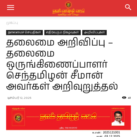
முகப்பு
தலைமைச் செய்திகள்
எதிர்வரும் நிகழ்வுகள்
அறிவிப்புகள்
தலைமை அறிவிப்பு –
தலைமை
ஒருங்கிணைப்பாளர்
செந்தமிழன் சீமான்
அவர்கள் அறிவுறுத்தல்
டிசம்பர் 12, 2025
41