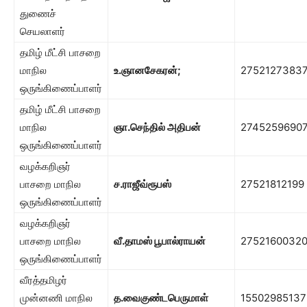
துணைச்
செயலாளர்
தமிழ் மீட்சி பாசறை
மாநில
உ.ஞானசேகரன்
;
2752127383
ஒருங்கிணைப்பாளர்
தமிழ் மீட்சி பாசறை
மாநில
ஞா.செந்தில் அதிபன்
2745259690
ஒருங்கிணைப்பாளர்
வழக்கறிஞர்
பாசறை மாநில
ச.ராஜீவ்ரூபஸ்
27521812199
ஒருங்கிணைப்பாளர்
வழக்கறிஞர்
பாசறை மாநில
வீ.தாமஸ் பூபால்ராயன்
2752160032
ஒருங்கிணைப்பாளர்
வீரத்தமிழர்
முன்னணி மாநில
த.வைகுண்டபெருமாள்
15502985137