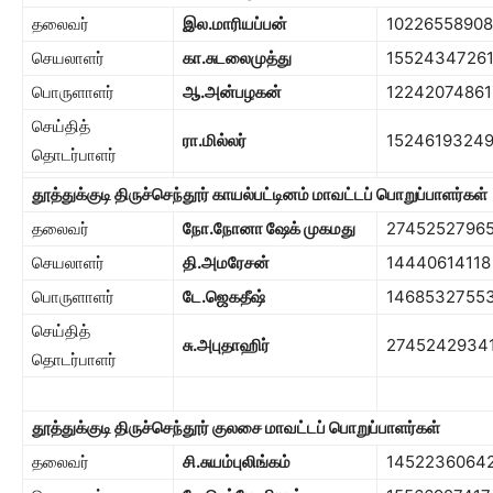
தலைவர்
இல.மாரியப்பன்
10226558908
செயலாளர்
கா.சுடலைமுத்து
1552434726
பொருளாளர்
ஆ.அன்பழகன்
12242074861
செய்தித்
ரா.மில்லர்
1524619324
தொடர்பாளர்
தூத்துக்குடி திருச்செந்தூர் காயல்பட்டினம் மாவட்டப் பொறுப்பாளர்கள்
தலைவர்
நோ.நோனா ஷேக் முகமது
2745252796
செயலாளர்
தி.அமரேசன்
14440614118
பொருளாளர்
டே.ஜெகதீஷ்
1468532755
செய்தித்
சு.அபுதாஹிர்
2745242934
தொடர்பாளர்
தூத்துக்குடி திருச்செந்தூர் குலசை மாவட்டப் பொறுப்பாளர்கள்
தலைவர்
சி.சுயம்புலிங்கம்
1452236064