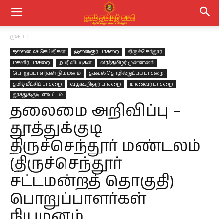
முகப்பு
தலைமைச் செய்திகள்
இளைஞர் பாசறை
திருச்செந்தூர்
மகளிர் பாசறை
அறிவிப்புகள்
வீரத்தமிழர் முன்னணி
பொறுப்பாளர்கள் நியமனம்
தகவல் தொழில்நுட்பப் பாசறை.
தமிழ் மீட்சிப் பாசறை
வழக்கறிஞர் பாசறை
மாணவர் பாசறை
தூத்துக்குடி மாவட்டம்
தலைமை அறிவிப்பு –
தூத்துக்குடி
திருச்செந்தூர் மண்டலம்
(திருச்செந்தூர்
சட்டமன்றத் தொகுதி)
பொறுப்பாளர்கள்
நியமனம்