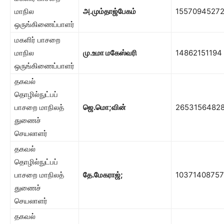
மாநில
அ.மும்தாஜ்பேகம்
1557094527
ஒருங்கிணைப்பாளர்
மகளிர் பாசறை
மாநில
மு.உமா மகேஸ்வரி
14862151194
ஒருங்கிணைப்பாளர்
தகவல்
தொழில்நுட்பப்
பாசறை மாநிலத்
ஜெ.மொ
;
வின்
2653156482
துணைச்
செயலாளர்
தகவல்
தொழில்நுட்பப்
பாசறை மாநிலத்
தே.மேகராஜ்
;
10371408757
துணைச்
செயலாளர்
தகவல்