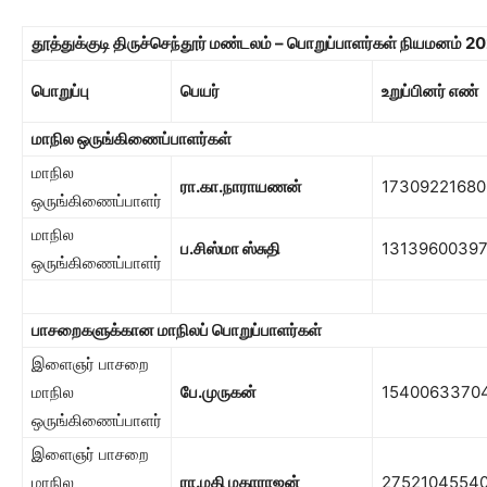
தூத்துக்குடி திருச்செந்தூர் மண்டலம் – பொறுப்பாளர்கள் நியமனம்
20
பொறுப்பு
பெயர்
உறுப்பினர் எண்
மாநில ஒருங்கிணைப்பாளர்கள்
மாநில
ரா.கா.நாராயணன்
17309221680
ஒருங்கிணைப்பாளர்
மாநில
ப.சிஸ்மா ஸ்சுதி
1313960039
ஒருங்கிணைப்பாளர்
பாசறைகளுக்கான மாநிலப் பொறுப்பாளர்கள்
இளைஞர் பாசறை
மாநில
பே.முருகன்
1540063370
ஒருங்கிணைப்பாளர்
இளைஞர் பாசறை
மாநில
ரா.மதி மகாராஜன்
2752104554