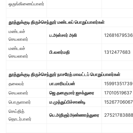
ஒருங்கிணைப்பாளர்
தூத்துக்குடி திருச்செந்தூர் மண்டலப் பொறுப்பாளர்கள்
மண்டலச்
ப.அன்சார் அலி
12681679536
செயலாளர்
மண்டலச்
பி.வளர்மதி
1312477683
செயலாளர்
தூத்துக்குடி திருச்செந்தூர் நாசரேத் மாவட்டப் பொறுப்பாளர்கள்
தலைவர்
பா.மாரியப்பன்
15991351739
செயலாளர்
ஜெ.தனகுமார் ஐசக்துரை
17010519637
பொருளாளர்
ம.முத்துப்பிச்சாண்டி
15267706067
செய்தித்
பெ.அறிஞர்அண்ணாத்துரை
2752178388
தொடர்பாளர்