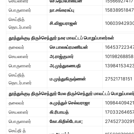
செயலாளர்
சே.நெப்போலியன்
15566927417
பொருளாளர்
நா.சங்கரசுப்பு
15838951847
செய்தித்
சி.விஜயராஜன்
1060394293
தொடர்பாளர்
தூத்துக்குடி திருச்செந்தூர் நகர மாவட்டப் பொறுப்பாளர்கள்
தலைவர்
செ.பாலசுப்ரமணியன்
1645372234
செயலாளர்
அ.ராஜ்குமார்
10198268858
பொருளாளர்
அ.முத்துகணபதி
1398415342
செய்தித்
ம.முத்துகிருஷ்ணன்
27521718151
தொடர்பாளர்
தூத்துக்குடி திருச்செந்தூர் மேல திருச்செந்தூர் மாவட்டப் பொறுப்பாளர
தலைவர்
சு.முத்துச் செல்வராஜா
1098440942
செயலாளர்
கி.ரிபாயத்
1703326465
பொருளாளர்
கோ.கிறிஸ்டோபா
;
2745273029
செய்தி த்