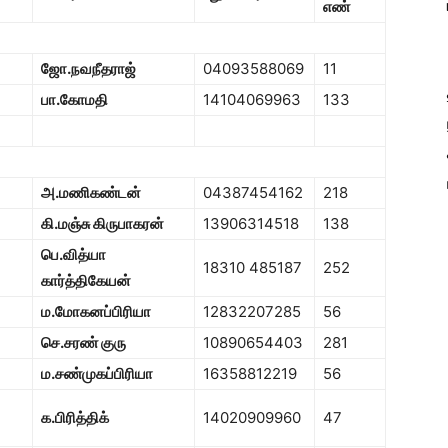
எண்
ஜோ.நவநீதராஜ்
04093588069
11
பா.கோமதி
14104069963
133
அ.மணிகண்டன்
04387454162
218
கி.மஞ்சு கிருபாகரன்
13906314518
138
பெ.வித்யா
18310 485187
252
கார்த்திகேயன்
ம.மோகனப்பிரியா
12832207285
56
செ.சரண் குரு
10890654403
281
ம.சண்முகப்பிரியா
16358812219
56
க.பிரித்திக்
14020909960
47