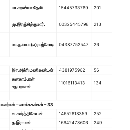
பா.சரண்யா தேவி
15445793769
201
மு.இரஞ்சித்குமார்.
00325445798
213
மா.த.பாபா(எ)ராஜ்கோடி
04387752547
26
இர.அக்ரி மணிகண்டன்
4381975962
56
கனகாம்பாள்
11016113413
134
உதயராசன்
பாளர்கள் – வாக்ககங்கள் –
33
வ.கார்த்திகேயன்
14652618359
252
த.இராமன்
16642473606
249