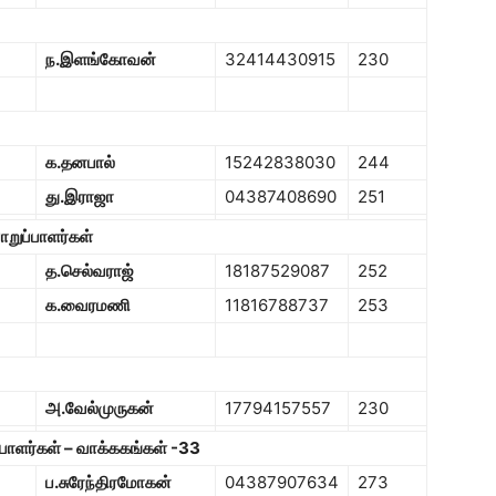
ந.இளங்கோவன்
32414430915
230
க.தனபால்
15242838030
244
து.இராஜா
04387408690
251
றுப்பாளர்கள்
த.செல்வராஜ்
18187529087
252
க.வைரமணி
11816788737
253
அ.வேல்முருகன்
17794157557
230
பாளர்கள் – வாக்ககங்கள்
-33
ப.சுரேந்திரமோகன்
04387907634
273