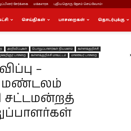
ப்பினர் சேர்க்கை
மக்களரசு
புதியதொரு தேசம் செய்வோம்!
கட்சி
செய்திகள்
பாசறைகள்
தொடர்புக்கு
றை
அறிவிப்புகள்
பொறுப்பாளர்கள் நியமனம்
கள்ளக்குறிச்சி
க்கறிஞர் பாசறை
கள்ளக்குறிச்சி மாவட்டம்
மாணவர் பாசறை
ப்பு –
ி மண்டலம்
ி சட்டமன்றத்
ப்பாளர்கள்