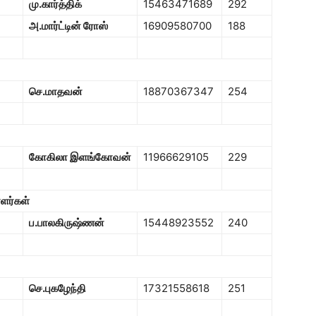
மு.கார்த்திக்
15463471689
292
அ.மார்ட்டின் ரோஸ்
16909580700
188
செ.மாதவன்
18870367347
254
கோகிலா இளங்கோவன்
11966629105
229
ளர்கள்
ப.பாலகிருஷ்ணன்
15448923552
240
செ.புகழேந்தி
17321558618
251