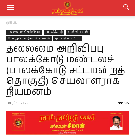
முகப்பு
தலைமைச் செய்திகள்
பாலக்கோடு
அறிவிப்புகள்
பொறுப்பாளர்கள் நியமனம்
தர்மபுரி மாவட்டம்
தலைமை அறிவிப்பு –
பாலக்கோடு மண்டலச்
(பாலக்கோடு சட்டமன்றத்
தொகுதி) செயலாளராக
நியமனம்
மார்ச் 10, 2025
135