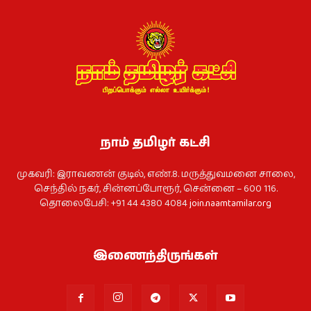
நாம் தமிழர் கட்சி
முகவரி: இராவணன் குடில், எண்.8. மருத்துவமனை சாலை,
செந்தில் நகர், சின்னப்போரூர், சென்னை – 600 116.
தொலைபேசி: +91 44 4380 4084
join.naamtamilar.org
இணைந்திருங்கள்