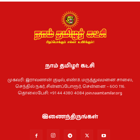
நாம் தமிழர் கட்சி
முகவரி: இராவணன் குடில், எண்.8. மருத்துவமனை சாலை,
செந்தில் நகர், சின்னப்போரூர், சென்னை – 600 116.
தொலைபேசி: +91 44 4380 4084
join.naamtamilar.org
இணைந்திருங்கள்