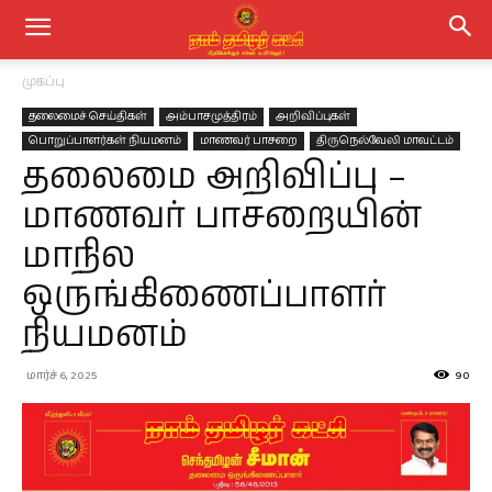
முகப்பு
தலைமைச் செய்திகள்
அம்பாசமுத்திரம்
அறிவிப்புகள்
பொறுப்பாளர்கள் நியமனம்
மாணவர் பாசறை
திருநெல்வேலி மாவட்டம்
தலைமை அறிவிப்பு –
மாணவர் பாசறையின்
மாநில
ஒருங்கிணைப்பாளர்
நியமனம்
மார்ச் 6, 2025
90