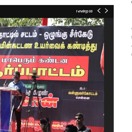
1
என்ற 55