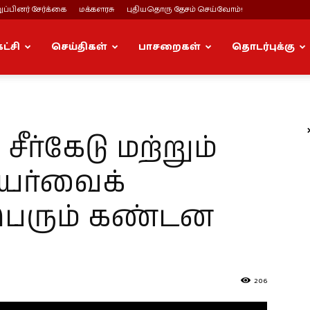
ப்பினர் சேர்க்கை
மக்களரசு
புதியதொரு தேசம் செய்வோம்!
கட்சி
செய்திகள்
பாசறைகள்
தொடர்புக்கு
சீர்கேடு மற்றும்
யர்வைக்
பெரும் கண்டன
206