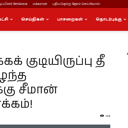
ப்பினர் சேர்க்கை
மக்களரசு
புதியதொரு தேசம் செய்வோம்!
கட்சி
செய்திகள்
பாசறைகள்
தொடர்புக்கு
க் குடியிருப்பு தீ
ிழந்த
கு சீமான்
்கம்!
128