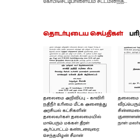
கோபிசெட்டிபாளையம் சட்டமன்றத்…
தொடர்புடைய செய்திகள்
பர
தலைமை அறிவிப்பு – காவிரி
தலைமை அற
நதிநீர் உரிமை மீட்க அனைத்து
வீரப்பெரும
அரசியல் கட்சிகளின்
சின்னமலை 
தலைவர்கள் தலைமையில்
குணாளன் 
மாபெரும் மக்கள் திரள்
நாள் மலர
ஆர்ப்பாட்டம் கண்டனவுரை:
செந்தமிழன் சீமான்