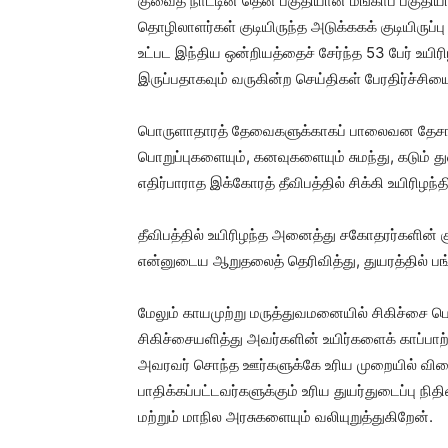
குவைத் நாட்டின் தென் பகுதியான மங்காப் பகுதி
தொழிலாளர்கள் குடியிருந்த அடுக்ககக் குடியிருப்பு 
உட்பட இந்திய ஒன்றியத்தைச் சேர்ந்த 53 பேர் உயிரிழ
இருப்பதாகவும் வருகின்ற செய்திகள் பேரதிர்ச்சிய
பொருளாதாரத் தேவைகளுக்காகப் பாலைவன தேசங்களி
பொறுப்புகளையும், கனவுகளையும் சுமந்து, கடும் 
எதிர்பாராத இக்கோரத் தீவிபத்தில் சிக்கி உயிரிழந
தீவிபத்தில் உயிரிழந்த அனைத்து சகோதரர்களின் குட
என்னுடைய ஆறுதலைத் தெரிவித்து, துயரத்தில் பங
மேலும் காயமுற்று மருத்துவமனையில் சிகிச்சை பெ
சிகிச்சையளித்து அவர்களின் உயிர்களைக் காப்பாற
அவரவர் சொந்த ஊர்களுக்கே உரிய முறையில் விரைந்த
பாதிக்கப்பட்டவர்களுக்கும் உரிய துயர்துடைப்பு 
மற்றும் மாநில அரசுகளையும் வலியுறுத்துகிறேன்.