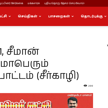
ப்பினர் சேர்க்கை
மக்களரசு
புதியதொரு தேசம் செய்வோம்!
கட்சி
செய்திகள்
பாசறைகள்
தொடர்புக்கு
1, சீமான்
மாபெரும்
்டம் (சீர்காழி)
200