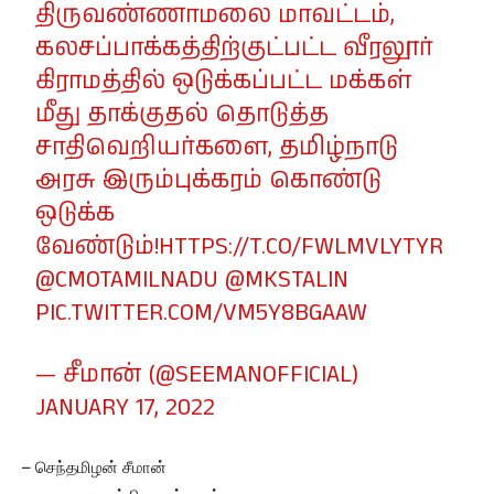
திருவண்ணாமலை மாவட்டம்,
கலசப்பாக்கத்திற்குட்பட்ட வீரலூர்
கிராமத்தில் ஒடுக்கப்பட்ட மக்கள்
மீது தாக்குதல் தொடுத்த
சாதிவெறியர்களை, தமிழ்நாடு
அரசு இரும்புக்கரம் கொண்டு
ஒடுக்க
வேண்டும்!
HTTPS://T.CO/FWLMVLYTYR
@CMOTAMILNADU
@MKSTALIN
PIC.TWITTER.COM/VM5Y8BGAAW
— சீமான் (@SEEMANOFFICIAL)
JANUARY 17, 2022
– செந்தமிழன் சீமான்