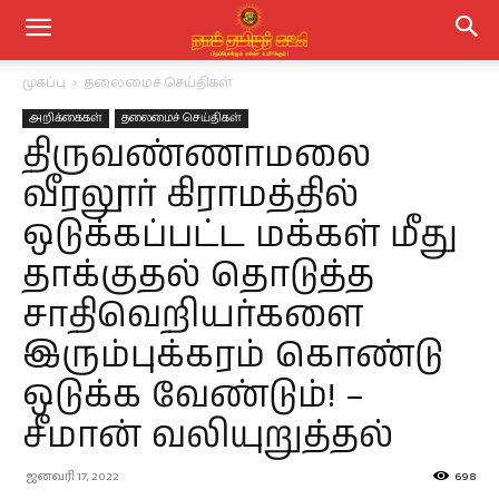
முகப்பு
தலைமைச் செய்திகள்
அறிக்கைகள்
தலைமைச் செய்திகள்
திருவண்ணாமலை
வீரலூர் கிராமத்தில்
ஒடுக்கப்பட்ட மக்கள் மீது
தாக்குதல் தொடுத்த
சாதிவெறியர்களை
இரும்புக்கரம் கொண்டு
ஒடுக்க வேண்டும்! –
சீமான் வலியுறுத்தல்
ஜனவரி 17, 2022
698