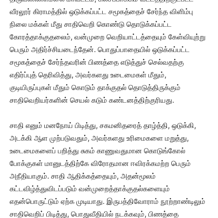
வீரலூர் கிராமத்தில் ஒடுக்கப்பட்ட சமூகத்தைச் சேர்ந்த விளிம்பு
நிலை மக்கள் மீது சாதிவெறி கொண்டு தொடுக்கப்பட்ட
கோரத்தாக்குதலைம், வன்முறை வெறியாட்டத்தையும் கேள்வியுற்று
பெரும் அதிர்ச்சியடைந்தேன். பொதுப்பாதையில் ஒடுக்கப்பட்ட
சமூகத்தைச் சேர்ந்தவரின் பிணத்தை எடுத்துச் செல்வதற்கு
எதிர்ப்புத் தெரிவித்து, அவர்களது உடைமைகள் மீதும்,
குடியிருப்புகள் மீதும் கொடும் தாக்குதல் தொடுத்திருக்கும்
சாதிவெறியர்களின் செயல் கடும் கண்டனத்திற்குரியது.
சாதி எனும் மனநோய் பிடித்து, சகமனிதரைத் தாழ்த்தி, ஒடுக்கி,
அடக்கி ஆள முற்படுவதும், அவர்களது உரிமைகளை மறுத்து,
உடைமைகளைப் பறித்து சுகம் காணுவதுமான கொடுங்கோல்
போக்குகள் மானுடத்திற்கே விரோதமான ஈவிரக்கமற்ற பெரும்
அநீதியாகும். சாதி ஆதிக்கத்தையும், அதன்மூலம்
கட்டவிழ்த்துவிடப்படும் வன்முறைத்தாக்குதல்களையும்
எதன்பொருட்டும் ஏற்க முடியாது. இருபத்திவோராம் நூற்றாண்டிலும்
சாதிவெறிப் பிடித்து, பொதுவீதியில் நடக்கவும், பிணத்தை