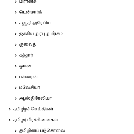
பிரான்சு
டென்மார்க்
சவூதி அரேபியா
ஐக்கிய அரபு அமீரகம்
குவைத்
கத்தார்
ஓமன்
பக்ரைன்
மலேசியா
ஆஸ்திரேலியா
தமிழீழச் செய்திகள்
தமிழர் பிரச்சினைகள்
தமிழினப் படுகொலை