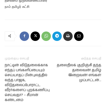
தலைமை ஒருங்கிணைப்பாளர்
நாம் தமிழர் கட்சி
முந்தைய செய்தி
அடுத்த செய்தி
நாட்டின் விடுதலைக்காக
தலைநிலக் குறிஞ்சி தந்த
எந்தப் பங்களிப்பையும்
தலைவன்! தமிழ்
செய்யாதப் பின்புலத்தில்
இறைவன்! எங்கள்
வந்த பாஜக,
முப்பாட்டன்…
விடுதலைப்போராட்ட
வீரர்களைப் புறக்கணிப்பு
செய்வதா? – சீமான்
கண்டனம்