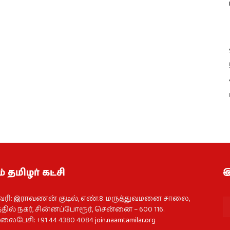
் தமிழர் கட்சி
இ
வரி: இராவணன் குடில், எண்.8. மருத்துவமனை சாலை,
தில் நகர், சின்னப்போரூர், சென்னை – 600 116.
ைபேசி: +91 44 4380 4084
join.naamtamilar.org