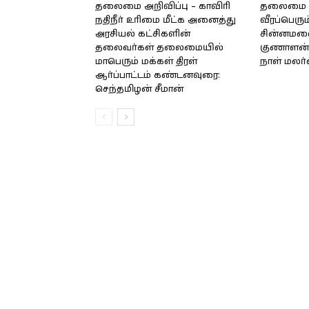
தலைமை அறிவிப்பு – காவிரி
தலைமை அற
நதிநீர் உரிமை மீட்க அனைத்து
வீரப்பெரும
அரசியல் கட்சிகளின்
சின்னமலை 
தலைவர்கள் தலைமையில்
குணாளன் 
மாபெரும் மக்கள் திரள்
நாள் மலர
ஆர்ப்பாட்டம் கண்டனவுரை:
செந்தமிழன் சீமான்