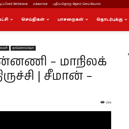
ப்பினர் சேர்க்கை
மக்களரசு
புதியதொரு தேசம் செய்வோம்!
கட்சி
செய்திகள்
பாசறைகள்
தொடர்புக்கு
ன்னணி
காணொலிகள்
ுன்னணி – மாநிலக்
ருச்சி | சீமான் –
256