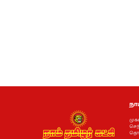
நாம
முக
செந்
தொல